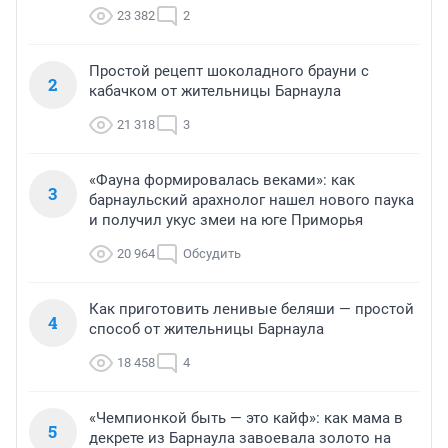
23 382
2
Простой рецепт шоколадного брауни с
2
кабачком от жительницы Барнаула
21 318
3
«Фауна формировалась веками»: как
3
барнаульский арахнолог нашел нового паука
и получил укус змеи на юге Приморья
20 964
Обсудить
Как приготовить ленивые беляши — простой
4
способ от жительницы Барнаула
18 458
4
«Чемпионкой быть — это кайф»: как мама в
5
декрете из Барнаула завоевала золото на