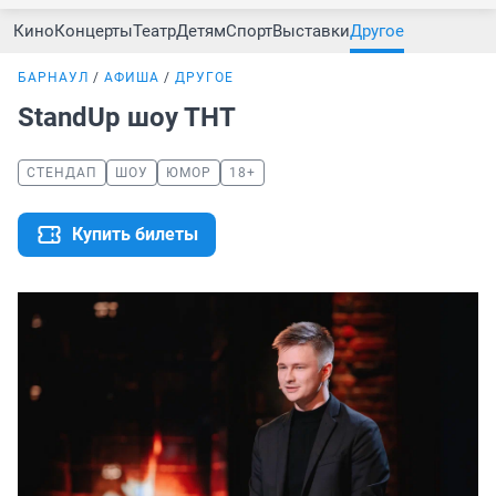
Кино
Концерты
Театр
Детям
Спорт
Выставки
Другое
БАРНАУЛ
АФИША
ДРУГОЕ
StandUp шоу ТНТ
СТЕНДАП
ШОУ
ЮМОР
18+
Купить билеты