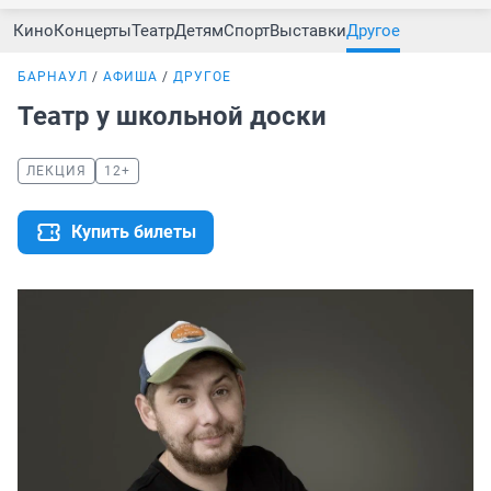
Кино
Концерты
Театр
Детям
Спорт
Выставки
Другое
БАРНАУЛ
АФИША
ДРУГОЕ
Театр у школьной доски
ЛЕКЦИЯ
12+
Купить билеты