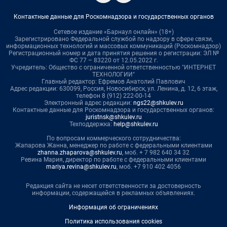
Контактные данные для Роскомнадзора и государственных органов
Сетевое издание «Барнаул онлайн» (18+)
Зарегистрировано Федеральной службой по надзору в сфере связи,
информационных технологий и массовых коммуникаций (Роскомнадзор)
Регистрационный номер и дата принятия решения о регистрации: ЭЛ №
ФС 77 – 83220 от 12.05.2022 г.
Учредитель: Общество с ограниченной ответственностью "ИНТЕРНЕТ
ТЕХНОЛОГИИ"
Главный редактор: Ефремов Анатолий Павлович
Адрес редакции: 630099, Россия, Новосибирск, ул. Ленина, д. 12, 6 этаж,
телефон 8 (912) 222-00-14
Электронный адрес редакции:
ngs22@shkulev.ru
Контактные данные для Роскомнадзора и государственных органов:
juristnsk@shkulev.ru
Техподдержка:
help@shkulev.ru
По вопросам коммерческого сотрудничества:
Жапарова Жанна, менеджер по работе с федеральными клиентами
zhanna.zhaparova@shkulev.ru
, моб. + 7 982 640 34 32
Ревина Мария, директор по работе с федеральными клиентами
mariya.revina@shkulev.ru
, моб. +7 910 402 4056
Редакция сайта не несет ответственности за достоверность
информации, содержащейся в рекламных объявлениях.
Информация об ограничениях
Политика использования cookies