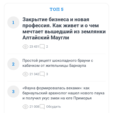
ТОП 5
Закрытие бизнеса и новая
1
профессия. Как живет и о чем
мечтает вышедший из землянки
Алтайский Маугли
23 431
2
Простой рецепт шоколадного брауни с
2
кабачком от жительницы Барнаула
21 342
3
«Фауна формировалась веками»: как
3
барнаульский арахнолог нашел нового паука
и получил укус змеи на юге Приморья
21 008
Обсудить