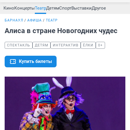
Кино
Концерты
Театр
Детям
Спорт
Выставки
Другое
БАРНАУЛ
АФИША
ТЕАТР
Алиса в стране Новогодних чудес
СПЕКТАКЛЬ
ДЕТЯМ
ИНТЕРАКТИВ
ЁЛКИ
0+
Купить билеты