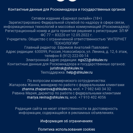
Контактные данные для Роскомнадзора и государственных органов
Сетевое издание «Барнаул онлайн» (18+)
Зарегистрировано Федеральной службой по надзору в сфере связи,
информационных технологий и массовых коммуникаций (Роскомнадзор)
Регистрационный номер и дата принятия решения о регистрации: ЭЛ №
ФС 77 – 83220 от 12.05.2022 г.
Учредитель: Общество с ограниченной ответственностью "ИНТЕРНЕТ
ТЕХНОЛОГИИ"
Главный редактор: Ефремов Анатолий Павлович
Адрес редакции: 630099, Россия, Новосибирск, ул. Ленина, д. 12, 6 этаж,
телефон 8 (912) 222-00-14
Электронный адрес редакции:
ngs22@shkulev.ru
Контактные данные для Роскомнадзора и государственных органов:
juristnsk@shkulev.ru
Техподдержка:
help@shkulev.ru
По вопросам коммерческого сотрудничества:
Жапарова Жанна, менеджер по работе с федеральными клиентами
zhanna.zhaparova@shkulev.ru
, моб. + 7 982 640 34 32
Ревина Мария, директор по работе с федеральными клиентами
mariya.revina@shkulev.ru
, моб. +7 910 402 4056
Редакция сайта не несет ответственности за достоверность
информации, содержащейся в рекламных объявлениях.
Информация об ограничениях
Политика использования cookies