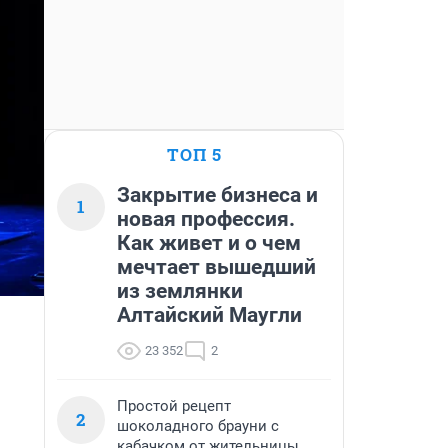
ТОП 5
Закрытие бизнеса и
1
новая профессия.
Как живет и о чем
мечтает вышедший
из землянки
Алтайский Маугли
23 352
2
Простой рецепт
2
шоколадного брауни с
кабачком от жительницы