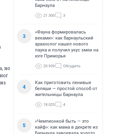
Барнаула
21 300
3
«Фауна формировалась
3
веками»: как барнаульский
арахнолог нашел нового
 
паука и получил укус змеи на
юге Приморья
20 939
Обсудить
 но 
ног 
из 
Как приготовить ленивые
4
беляши — простой способ от
жительницы Барнаула
18 025
4
«Чемпионкой быть — это
5
кайф»: как мама в декрете из
Барнаула завоевала золото