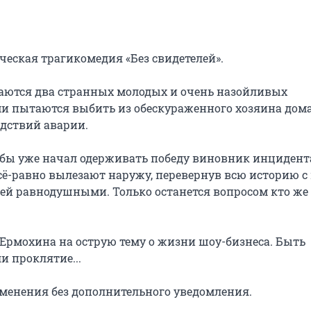
еская трагикомедия «Без свидетелей».

гаются два странных молодых и очень назойливых 
и пытаются выбить из обескураженного хозяина дома
дствий аварии.

 бы уже начал одерживать победу виновник инцидента,
ё-равно вылезают наружу, перевернув всю историю с 
лей равнодушными. Только останется вопросом кто же 
Ермохина на острую тему о жизни шоу-бизнеса. Быть 
 проклятие...

менения без дополнительного уведомления.
