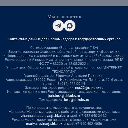
Мы в соцсетях
Контактные данные для Роскомнадзора и государственных органов
Сетевое издание «Барнаул онлайн» (18+)
Зарегистрировано Федеральной службой по надзору в сфере связи,
информационных технологий и массовых коммуникаций (Роскомнадзор)
Регистрационный номер и дата принятия решения о регистрации: ЭЛ №
ФС 77 – 83220 от 12.05.2022 г.
Учредитель: Общество с ограниченной ответственностью "ИНТЕРНЕТ
ТЕХНОЛОГИИ"
Главный редактор: Ефремов Анатолий Павлович
Адрес редакции: 630099, Россия, Новосибирск, ул. Ленина, д. 12, 6 этаж,
телефон 8 (912) 222-00-14
Электронный адрес редакции:
ngs22@shkulev.ru
Контактные данные для Роскомнадзора и государственных органов:
juristnsk@shkulev.ru
Техподдержка:
help@shkulev.ru
По вопросам коммерческого сотрудничества:
Жапарова Жанна, менеджер по работе с федеральными клиентами
zhanna.zhaparova@shkulev.ru
, моб. + 7 982 640 34 32
Ревина Мария, директор по работе с федеральными клиентами
mariya.revina@shkulev.ru
, моб. +7 910 402 4056