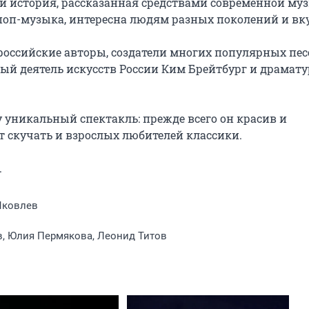
и история, рассказанная средствами современной муз
 поп-музыка, интересна людям разных поколений и вку
ссийские авторы, создатели многих популярных песе
й деятель искусств России Ким Брейтбург и драматур
уникальный спектакль: прежде всего он красив и 
т скучать и взрослых любителей классики.

.
Яковлев
в, Юлия Пермякова, Леонид Титов