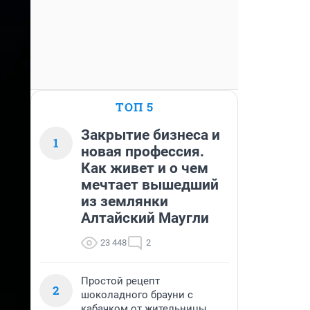
ТОП 5
Закрытие бизнеса и
1
новая профессия.
Как живет и о чем
мечтает вышедший
из землянки
Алтайский Маугли
23 448
2
Простой рецепт
2
шоколадного брауни с
кабачком от жительницы