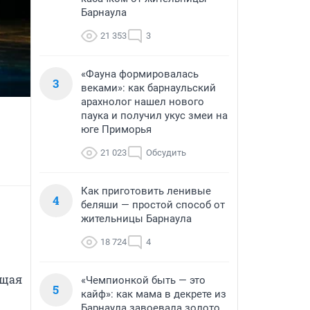
Барнаула
21 353
3
«Фауна формировалась
3
веками»: как барнаульский
арахнолог нашел нового
паука и получил укус змеи на
юге Приморья
21 023
Обсудить
Как приготовить ленивые
4
беляши — простой способ от
жительницы Барнаула
18 724
4
щая 
«Чемпионкой быть — это
5
кайф»: как мама в декрете из
Барнаула завоевала золото