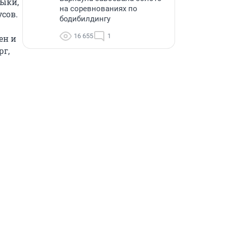
ыки, 
на соревнованиях по
сов.

бодибилдингу
16 655
1
н и 
г, 