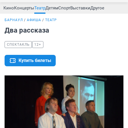
Кино
Концерты
Театр
Детям
Спорт
Выставки
Другое
БАРНАУЛ
АФИША
ТЕАТР
Два рассказа
СПЕКТАКЛЬ
12+
Купить билеты