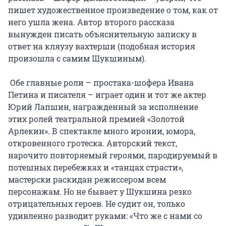
пишет художественное произведение о том, как от 
него ушла жена. Автор второго рассказа 
вынужден писать объяснительную записку в 
ответ на кляузу вахтерши (подобная история 
произошла с самим Шукшиным).

 Обе главные роли – простака-шофера Ивана 
Петина и писателя – играет один и тот же актер 
Юрий Лапшин, награжденный за исполнение 
этих ролей театральной премией «Золотой 
Арлекин». В спектакле много иронии, юмора, 
откровенного гротеска. Авторский текст, 
нарочито повторяемый героями, пародируемый в 
потешных перебежках и «танцах страсти», 
мастерски раскидан режиссером всем 
персонажам. Но не бывает у Шукшина резко 
отрицательных героев. Не судит он, только 
удивленно разводит руками: «Что же с нами со 