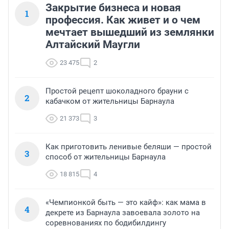
Закрытие бизнеса и новая
1
профессия. Как живет и о чем
мечтает вышедший из землянки
Алтайский Маугли
23 475
2
Простой рецепт шоколадного брауни с
2
кабачком от жительницы Барнаула
21 373
3
Как приготовить ленивые беляши — простой
3
способ от жительницы Барнаула
18 815
4
«Чемпионкой быть — это кайф»: как мама в
4
декрете из Барнаула завоевала золото на
соревнованиях по бодибилдингу