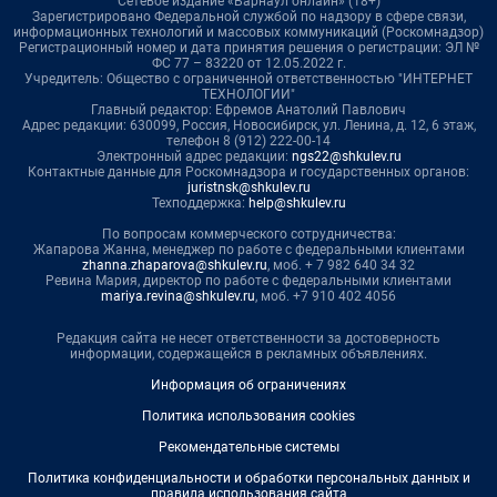
Сетевое издание «Барнаул онлайн» (18+)
Зарегистрировано Федеральной службой по надзору в сфере связи,
информационных технологий и массовых коммуникаций (Роскомнадзор)
Регистрационный номер и дата принятия решения о регистрации: ЭЛ №
ФС 77 – 83220 от 12.05.2022 г.
Учредитель: Общество с ограниченной ответственностью "ИНТЕРНЕТ
ТЕХНОЛОГИИ"
Главный редактор: Ефремов Анатолий Павлович
Адрес редакции: 630099, Россия, Новосибирск, ул. Ленина, д. 12, 6 этаж,
телефон 8 (912) 222-00-14
Электронный адрес редакции:
ngs22@shkulev.ru
Контактные данные для Роскомнадзора и государственных органов:
juristnsk@shkulev.ru
Техподдержка:
help@shkulev.ru
По вопросам коммерческого сотрудничества:
Жапарова Жанна, менеджер по работе с федеральными клиентами
zhanna.zhaparova@shkulev.ru
, моб. + 7 982 640 34 32
Ревина Мария, директор по работе с федеральными клиентами
mariya.revina@shkulev.ru
, моб. +7 910 402 4056
Редакция сайта не несет ответственности за достоверность
информации, содержащейся в рекламных объявлениях.
Информация об ограничениях
Политика использования cookies
Рекомендательные системы
Политика конфиденциальности и обработки персональных данных и
правила использования сайта