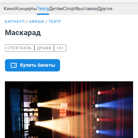
Кино
Концерты
Театр
Детям
Спорт
Выставки
Другое
БАРНАУЛ
АФИША
ТЕАТР
Маскарад
СПЕКТАКЛЬ
ДРАМА
16+
Купить билеты