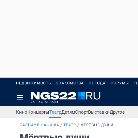
НЕДВИЖИМОСТЬ
ЗНАКОМСТВА
ПОГОДА
ФОРУМЫ
Т
Кино
Концерты
Театр
Детям
Спорт
Выставки
Другое
БАРНАУЛ
АФИША
ТЕАТР
МЁРТВЫЕ ДУШИ
Мёртвые души