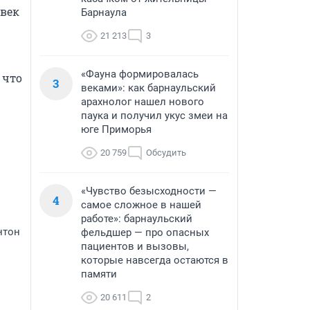
век 
Барнаула
21 213
3
«Фауна формировалась
что 
3
веками»: как барнаульский
арахнолог нашел нового
паука и получил укус змеи на
юге Приморья
20 759
Обсудить
«Чувство безысходности —
4
самое сложное в нашей
работе»: барнаульский
нтон
фельдшер — про опасных
пациентов и вызовы,
которые навсегда остаются в
памяти
20 611
2