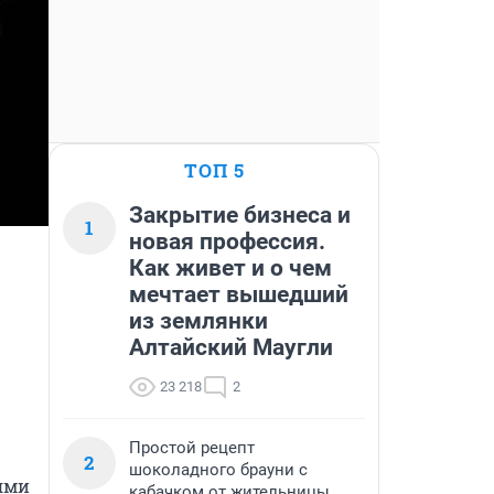
ТОП 5
Закрытие бизнеса и
1
новая профессия.
Как живет и о чем
мечтает вышедший
из землянки
Алтайский Маугли
23 218
2
Простой рецепт
2
шоколадного брауни с
ями 
кабачком от жительницы