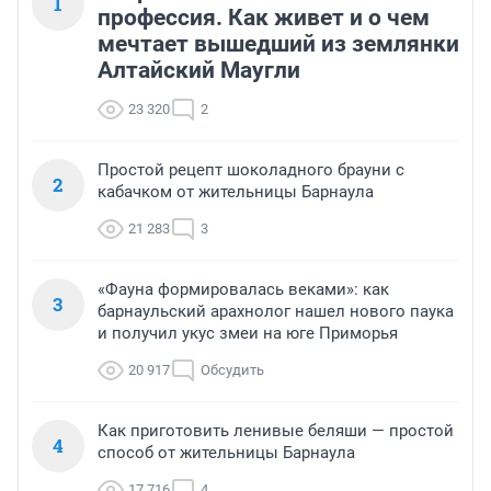
1
профессия. Как живет и о чем
мечтает вышедший из землянки
Алтайский Маугли
23 320
2
Простой рецепт шоколадного брауни с
2
кабачком от жительницы Барнаула
21 283
3
«Фауна формировалась веками»: как
3
барнаульский арахнолог нашел нового паука
и получил укус змеи на юге Приморья
20 917
Обсудить
Как приготовить ленивые беляши — простой
4
способ от жительницы Барнаула
17 716
4