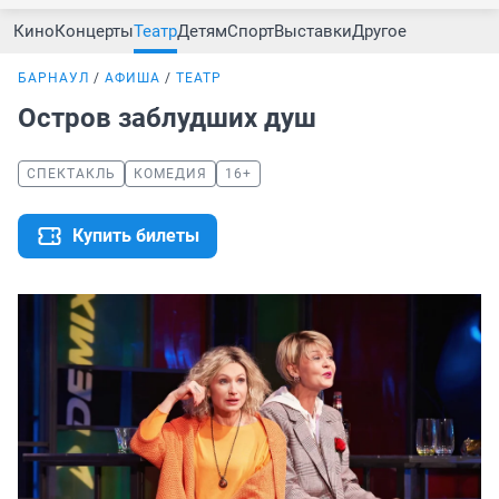
Кино
Концерты
Театр
Детям
Спорт
Выставки
Другое
БАРНАУЛ
АФИША
ТЕАТР
Остров заблудших душ
СПЕКТАКЛЬ
КОМЕДИЯ
16+
Купить билеты