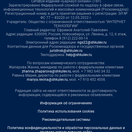
Сетевое издание «Барнаул онлайн» (18+)
Зарегистрировано Федеральной службой по надзору в сфере связи,
информационных технологий и массовых коммуникаций (Роскомнадзор)
Регистрационный номер и дата принятия решения о регистрации: ЭЛ №
ФС 77 – 83220 от 12.05.2022 г.
Учредитель: Общество с ограниченной ответственностью "ИНТЕРНЕТ
ТЕХНОЛОГИИ"
Главный редактор: Ефремов Анатолий Павлович
Адрес редакции: 630099, Россия, Новосибирск, ул. Ленина, д. 12, 6 этаж,
телефон 8 (912) 222-00-14
Электронный адрес редакции:
ngs22@shkulev.ru
Контактные данные для Роскомнадзора и государственных органов:
juristnsk@shkulev.ru
Техподдержка:
help@shkulev.ru
По вопросам коммерческого сотрудничества:
Жапарова Жанна, менеджер по работе с федеральными клиентами
zhanna.zhaparova@shkulev.ru
, моб. + 7 982 640 34 32
Ревина Мария, директор по работе с федеральными клиентами
mariya.revina@shkulev.ru
, моб. +7 910 402 4056
Редакция сайта не несет ответственности за достоверность
информации, содержащейся в рекламных объявлениях.
Информация об ограничениях
Политика использования cookies
Рекомендательные системы
Политика конфиденциальности и обработки персональных данных и