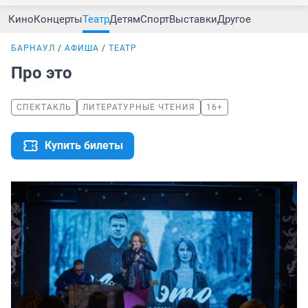
Кино
Концерты
Театр
Детям
Спорт
Выставки
Другое
БАРНАУЛ
АФИША
ТЕАТР
Про это
СПЕКТАКЛЬ
ЛИТЕРАТУРНЫЕ ЧТЕНИЯ
16+
Купить билеты