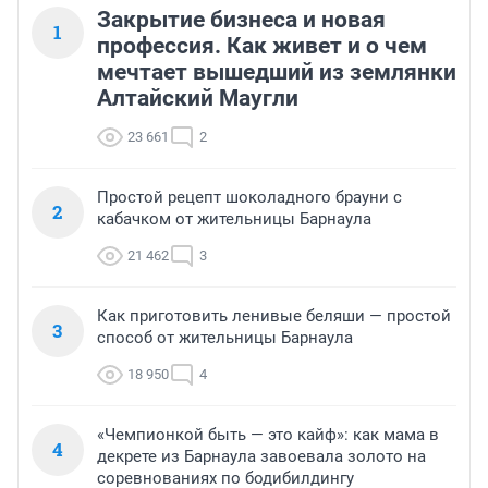
Закрытие бизнеса и новая
1
профессия. Как живет и о чем
мечтает вышедший из землянки
Алтайский Маугли
23 661
2
Простой рецепт шоколадного брауни с
2
кабачком от жительницы Барнаула
21 462
3
Как приготовить ленивые беляши — простой
3
способ от жительницы Барнаула
18 950
4
«Чемпионкой быть — это кайф»: как мама в
4
декрете из Барнаула завоевала золото на
соревнованиях по бодибилдингу