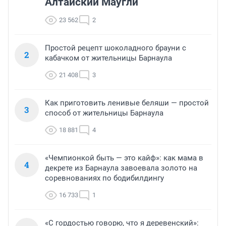
Алтайский Маугли
23 562
2
Простой рецепт шоколадного брауни с
2
кабачком от жительницы Барнаула
21 408
3
Как приготовить ленивые беляши — простой
3
способ от жительницы Барнаула
18 881
4
«Чемпионкой быть — это кайф»: как мама в
4
декрете из Барнаула завоевала золото на
соревнованиях по бодибилдингу
16 733
1
«С гордостью говорю, что я деревенский»: