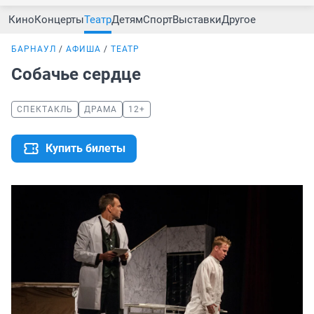
Кино
Концерты
Театр
Детям
Спорт
Выставки
Другое
БАРНАУЛ
АФИША
ТЕАТР
Собачье сердце
СПЕКТАКЛЬ
ДРАМА
12+
Купить билеты