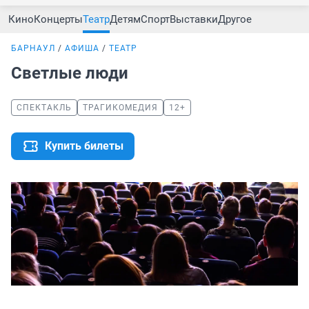
Кино
Концерты
Театр
Детям
Спорт
Выставки
Другое
БАРНАУЛ
АФИША
ТЕАТР
Светлые люди
СПЕКТАКЛЬ
ТРАГИКОМЕДИЯ
12+
Купить билеты