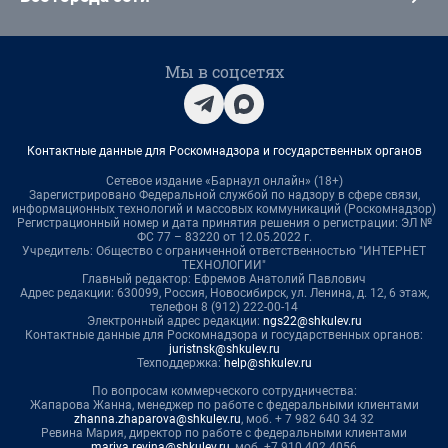
Мы в соцсетях
Контактные данные для Роскомнадзора и государственных органов
Сетевое издание «Барнаул онлайн» (18+)
Зарегистрировано Федеральной службой по надзору в сфере связи,
информационных технологий и массовых коммуникаций (Роскомнадзор)
Регистрационный номер и дата принятия решения о регистрации: ЭЛ №
ФС 77 – 83220 от 12.05.2022 г.
Учредитель: Общество с ограниченной ответственностью "ИНТЕРНЕТ
ТЕХНОЛОГИИ"
Главный редактор: Ефремов Анатолий Павлович
Адрес редакции: 630099, Россия, Новосибирск, ул. Ленина, д. 12, 6 этаж,
телефон 8 (912) 222-00-14
Электронный адрес редакции:
ngs22@shkulev.ru
Контактные данные для Роскомнадзора и государственных органов:
juristnsk@shkulev.ru
Техподдержка:
help@shkulev.ru
По вопросам коммерческого сотрудничества:
Жапарова Жанна, менеджер по работе с федеральными клиентами
zhanna.zhaparova@shkulev.ru
, моб. + 7 982 640 34 32
Ревина Мария, директор по работе с федеральными клиентами
mariya.revina@shkulev.ru
, моб. +7 910 402 4056