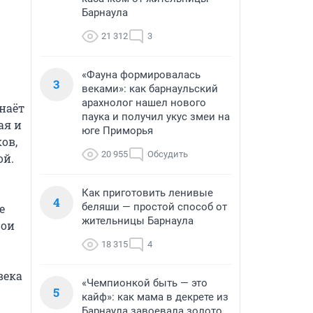
Барнаула
21 312
3
«Фауна формировалась
3
веками»: как барнаульский
арахнолог нашел нового
аёт 
паука и получил укус змеи на
я и 
юге Приморья
в, 
20 955
Обсудить
й. 
Как приготовить ленивые
4
беляши — простой способ от
 
жительницы Барнаула
ои 
18 315
4
ека 
«Чемпионкой быть — это
5
кайф»: как мама в декрете из
Барнаула завоевала золото