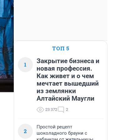
ТОП 5
Закрытие бизнеса и
1
новая профессия.
Как живет и о чем
мечтает вышедший
из землянки
Алтайский Маугли
23 372
2
Простой рецепт
2
шоколадного брауни с
кабачком от жительницы