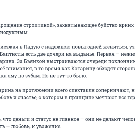
крощение строптивой», захватывающее буйство ярких 
внодушным!

езжая в Падую с надеждою повыгодней жениться, узн
 Баптисты есть две дочери на выданье. Первая — нежна
арина. За Бьянкой выстраиваются очереди поклоннико
ё внимания, в то время как Катарину обходят стороно
 ему по зубам. Но не тут-то было.

рина на протяжении всего спектакля соперничают, не
бовь и счастье, о котором в принципе мечтают все гер
что деньги и статус не главное — они не делают челов
ь — любовь, и уважение.
