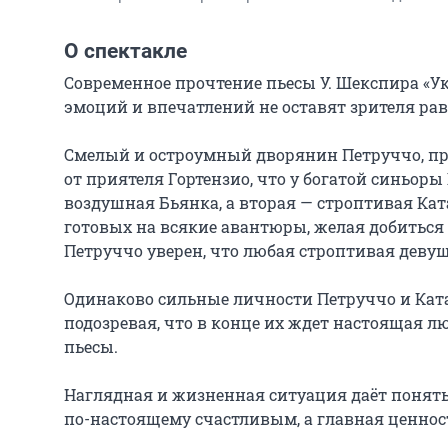
О спектакле
Современное прочтение пьесы У. Шекспира «У
эмоций и впечатлений не оставят зрителя ра
Смелый и остроумный дворянин Петруччо, при
от приятеля Гортензио, что у богатой синьоры
воздушная Бьянка, а вторая — строптивая Кат
готовых на всякие авантюры, желая добиться е
Петруччо уверен, что любая строптивая девушка
Одинаково сильные личности Петруччо и Ката
подозревая, что в конце их ждет настоящая лю
пьесы.

Наглядная и жизненная ситуация даёт понять, 
по-настоящему счастливым, а главная ценност