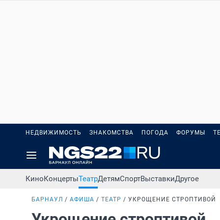
НЕДВИЖИМОСТЬ
ЗНАКОМСТВА
ПОГОДА
ФОРУМЫ
Т
Кино
Концерты
Театр
Детям
Спорт
Выставки
Другое
БАРНАУЛ
АФИША
ТЕАТР
УКРОЩЕНИЕ СТРОПТИВОЙ
Укрощение строптивой