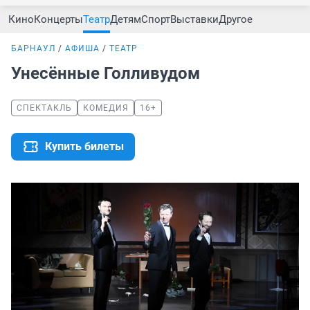
Кино
Концерты
Театр
Детям
Спорт
Выставки
Другое
БАРНАУЛ
АФИША
ТЕАТР
Унесённые Голливудом
СПЕКТАКЛЬ
КОМЕДИЯ
16+
Купить билеты