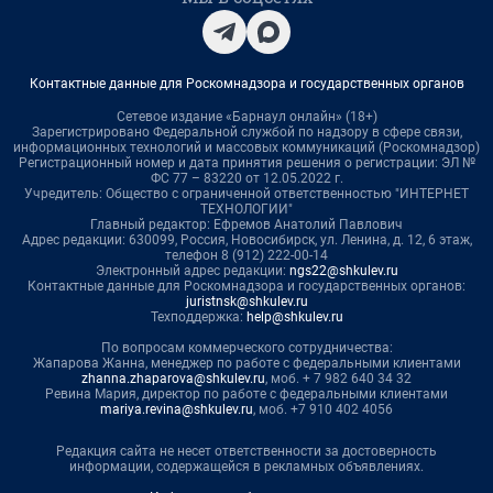
Контактные данные для Роскомнадзора и государственных органов
Сетевое издание «Барнаул онлайн» (18+)
Зарегистрировано Федеральной службой по надзору в сфере связи,
информационных технологий и массовых коммуникаций (Роскомнадзор)
Регистрационный номер и дата принятия решения о регистрации: ЭЛ №
ФС 77 – 83220 от 12.05.2022 г.
Учредитель: Общество с ограниченной ответственностью "ИНТЕРНЕТ
ТЕХНОЛОГИИ"
Главный редактор: Ефремов Анатолий Павлович
Адрес редакции: 630099, Россия, Новосибирск, ул. Ленина, д. 12, 6 этаж,
телефон 8 (912) 222-00-14
Электронный адрес редакции:
ngs22@shkulev.ru
Контактные данные для Роскомнадзора и государственных органов:
juristnsk@shkulev.ru
Техподдержка:
help@shkulev.ru
По вопросам коммерческого сотрудничества:
Жапарова Жанна, менеджер по работе с федеральными клиентами
zhanna.zhaparova@shkulev.ru
, моб. + 7 982 640 34 32
Ревина Мария, директор по работе с федеральными клиентами
mariya.revina@shkulev.ru
, моб. +7 910 402 4056
Редакция сайта не несет ответственности за достоверность
информации, содержащейся в рекламных объявлениях.