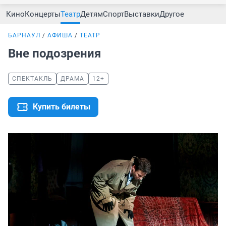
Кино
Концерты
Театр
Детям
Спорт
Выставки
Другое
БАРНАУЛ
АФИША
ТЕАТР
Вне подозрения
СПЕКТАКЛЬ
ДРАМА
12+
Купить билеты