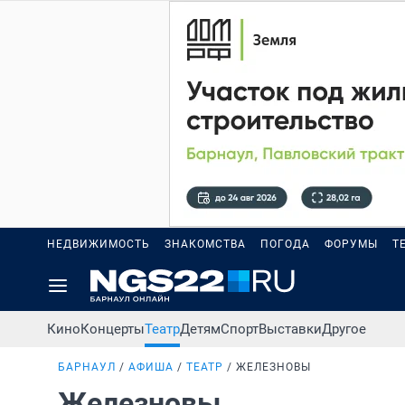
НЕДВИЖИМОСТЬ
ЗНАКОМСТВА
ПОГОДА
ФОРУМЫ
Т
Кино
Концерты
Театр
Детям
Спорт
Выставки
Другое
БАРНАУЛ
АФИША
ТЕАТР
ЖЕЛЕЗНОВЫ
Железновы