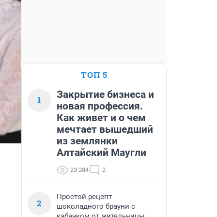
ТОП 5
Закрытие бизнеса и
1
новая профессия.
Как живет и о чем
мечтает вышедший
из землянки
Алтайский Маугли
23 284
2
Простой рецепт
2
шоколадного брауни с
кабачком от жительницы