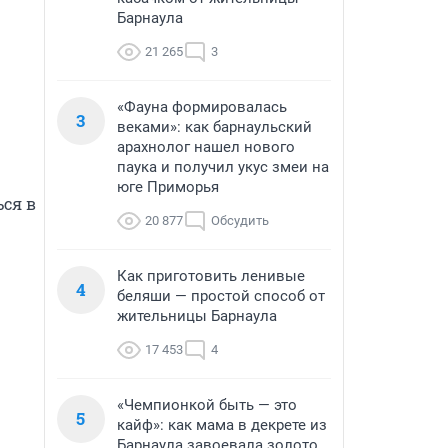
Барнаула
21 265
3
«Фауна формировалась
3
веками»: как барнаульский
арахнолог нашел нового
паука и получил укус змеи на
юге Приморья
ся в 
20 877
Обсудить
Как приготовить ленивые
4
беляши — простой способ от
жительницы Барнаула
17 453
4
«Чемпионкой быть — это
5
кайф»: как мама в декрете из
Барнаула завоевала золото