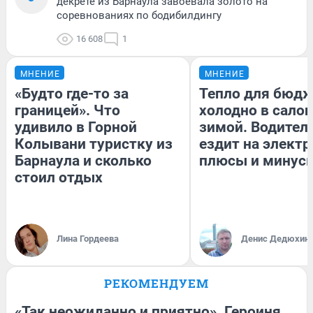
декрете из Барнаула завоевала золото на
соревнованиях по бодибилдингу
16 608
1
МНЕНИЕ
МНЕНИЕ
«Будто где-то за
Тепло для бюдж
границей». Что
холодно в сало
удивило в Горной
зимой. Водитель
Колывани туристку из
ездит на электр
Барнаула и сколько
плюсы и минус
стоил отдых
Лина Гордеева
Денис Дедюхин
РЕКОМЕНДУЕМ
«Так неожиданно и приятно». Героиня