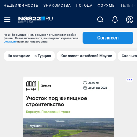
НЕДВИЖИМОСТЬ
ЗНАКОМСТВА
ПОГОДА
ФОРУМЫ
ТЕЛЕПР
На информационном ресурсе применяются cookie-
Согласен
файлы. Оставаясь на сайте, вы подтверждаете свое
согласие
на их использование.
На автодоме — в Турцию
Как живет Алтайский Маугли
Сколько