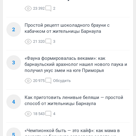
23 392
2
Простой рецепт шоколадного брауни с
2
кабачком от жительницы Барнаула
21 320
3
«Фауна формировалась веками»: как
3
барнаульский арахнолог нашел нового паука и
получил укус змеи на юге Приморья
20 975
Обсудить
Как приготовить ленивые беляши — простой
4
способ от жительницы Барнаула
18 543
4
«Чемпионкой быть — это кайф»: как мама в
5