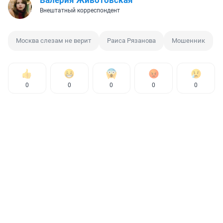
Валерия Животовская
Внештатный корреспондент
Москва слезам не верит
Раиса Рязанова
Мошенник
0
0
0
0
0