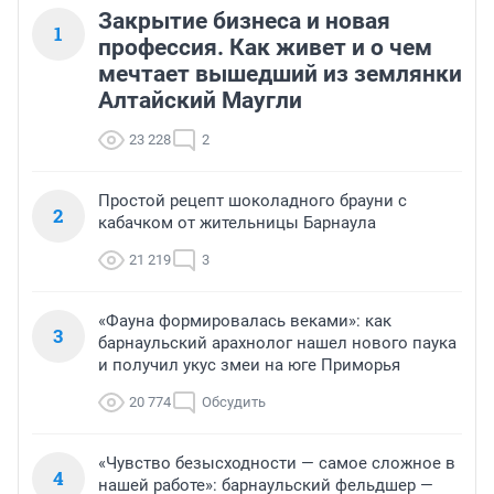
Закрытие бизнеса и новая
1
профессия. Как живет и о чем
мечтает вышедший из землянки
Алтайский Маугли
23 228
2
Простой рецепт шоколадного брауни с
2
кабачком от жительницы Барнаула
21 219
3
«Фауна формировалась веками»: как
3
барнаульский арахнолог нашел нового паука
и получил укус змеи на юге Приморья
20 774
Обсудить
«Чувство безысходности — самое сложное в
4
нашей работе»: барнаульский фельдшер —