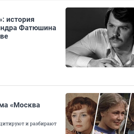
: история
сандра Фатюшина
аве
ьма «Москва
р цитируют и разбирают