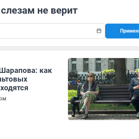
 слезам не верит
Примен
 Шарапова: как
льтовых
аходятся
лом