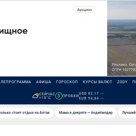
ЕЛЕПРОГРАММА
АФИША
ГОРОСКОП
КУРСЫ ВАЛЮТ
ZODY
П
USD 82,17
СЕЙЧАС
3
ПРОБКИ
+18°C
EUR 94,84
олько стоит отдых на Алтае
Мама в декрете — бодибилдер
Лучший