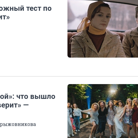
ложный тест по
ит»
ой»: что вышло
верит» —
 Крыжовникова