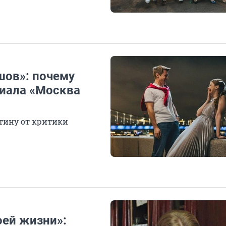
шов»: почему
риала «Москва
ртину от критики
оей жизни»: