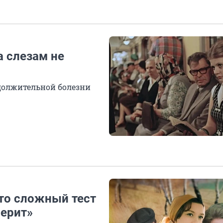
 слезам не
должительной болезни
то сложный тест
верит»