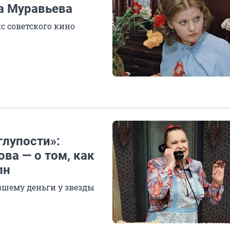
а Муравьева
с советского кино
глупости»:
ва — о том, как
лн
вшему деньги у звезды