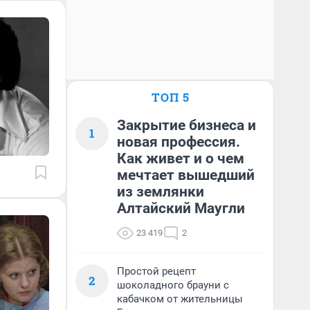
ТОП 5
Закрытие бизнеса и
1
новая профессия.
Как живет и о чем
мечтает вышедший
из землянки
Алтайский Маугли
23 419
2
Простой рецепт
2
шоколадного брауни с
кабачком от жительницы