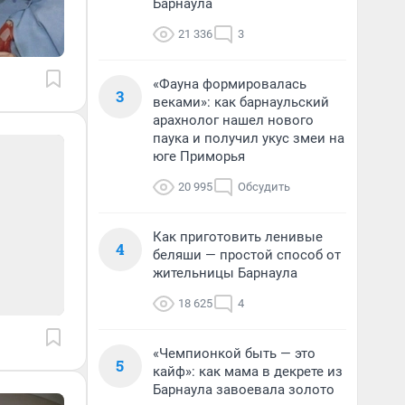
Барнаула
21 336
3
«Фауна формировалась
3
веками»: как барнаульский
арахнолог нашел нового
паука и получил укус змеи на
юге Приморья
20 995
Обсудить
Как приготовить ленивые
4
беляши — простой способ от
жительницы Барнаула
18 625
4
«Чемпионкой быть — это
5
кайф»: как мама в декрете из
Барнаула завоевала золото