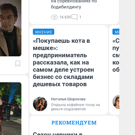
на соревнованиях по
бодибилдингу
16 635
1
МНЕНИЕ
МНЕНИЕ
«Покупаешь кота в
«Спутал
мешке»:
пургу».
предприниматель
смерте
рассказала, как на
которы
самом деле устроен
обнару
бизнес со складами
дешевых товаров
Ир
Наталья Шорохова
Гл
Открыла кофейную точку на
«Р
деньги соцразвития
Во
РЕКОМЕНДУЕМ
Сезон черники в