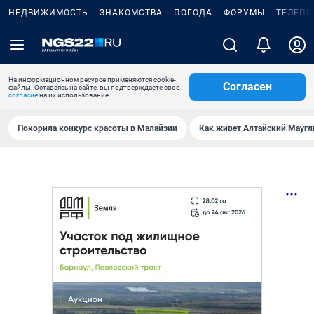
НЕДВИЖИМОСТЬ
ЗНАКОМСТВА
ПОГОДА
ФОРУМЫ
ТЕЛЕПР
На информационном ресурсе применяются cookie-
Согласен
файлы. Оставаясь на сайте, вы подтверждаете свое
согласие
на их использование.
Покорила конкурс красоты в Малайзии
Как живет Алтайский Маугл