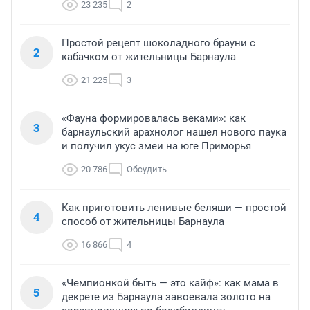
23 235
2
Простой рецепт шоколадного брауни с
2
кабачком от жительницы Барнаула
21 225
3
«Фауна формировалась веками»: как
3
барнаульский арахнолог нашел нового паука
и получил укус змеи на юге Приморья
20 786
Обсудить
Как приготовить ленивые беляши — простой
4
способ от жительницы Барнаула
16 866
4
«Чемпионкой быть — это кайф»: как мама в
5
декрете из Барнаула завоевала золото на