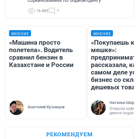
соревнованиях по бодибилдингу
16 495
1
МНЕНИЕ
МНЕНИЕ
«Машина просто
«Покупаешь ко
полетела». Водитель
мешке»:
сравнил бензин в
предпринимат
Казахстане и России
рассказала, как
самом деле ус
бизнес со скл
дешевых това
Наталья Шорох
Анатолий Кузнецов
Открыла кофейн
деньги соцразв
РЕКОМЕНДУЕМ