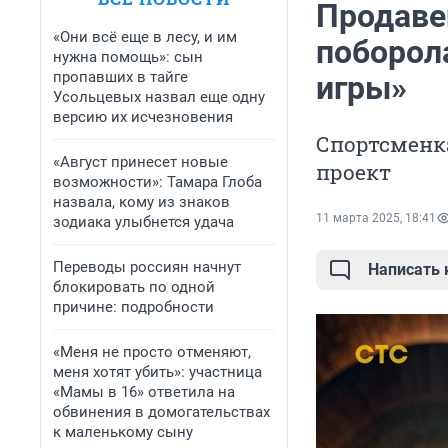
Продаве
«Они всё еще в лесу, и им
поборол
нужна помощь»: сын
пропавших в тайге
игры»
Усольцевых назвал еще одну
версию их исчезновения
Спортсменка
«Август принесет новые
проект
возможности»: Тамара Глоба
назвала, кому из знаков
11 марта 2025, 18:41
зодиака улыбнется удача
Переводы россиян начнут
Написать
блокировать по одной
причине: подробности
«Меня не просто отменяют,
меня хотят убить»: участница
«Мамы в 16» ответила на
обвинения в домогательствах
к маленькому сыну