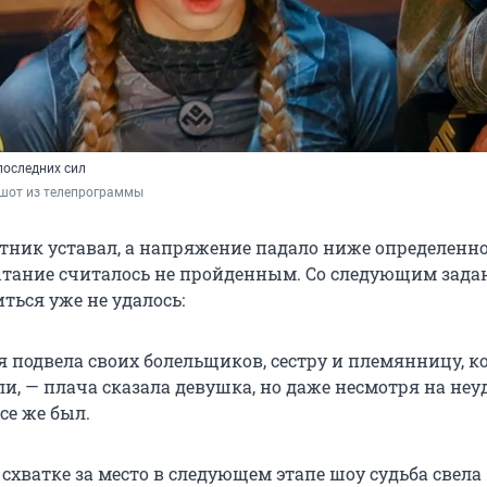
последних сил
ншот из телепрограммы
стник уставал, а напряжение падало ниже определенн
тание считалось не пройденным. Со следующим зада
ться уже не удалось:
я подвела своих болельщиков, сестру и племянницу, к
и, — плача сказала девушка, но даже несмотря на неу
се же был.
схватке за место в следующем этапе шоу судьба свела