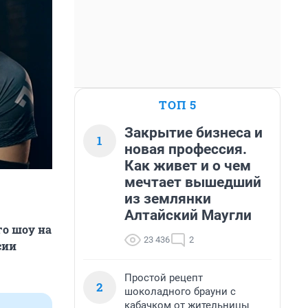
ТОП 5
Закрытие бизнеса и
1
новая профессия.
Как живет и о чем
мечтает вышедший
из землянки
Алтайский Маугли
го шоу на
23 436
2
сии
Простой рецепт
2
шоколадного брауни с
кабачком от жительницы