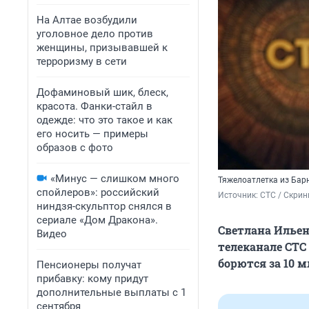
На Алтае возбудили
уголовное дело против
женщины, призывавшей к
терроризму в сети
Дофаминовый шик, блеск,
красота. Фанки-стайл в
одежде: что это такое и как
его носить — примеры
образов с фото
«Минус — слишком много
Тяжелоатлетка из Бар
спойлеров»: российский
Источник: 
СТС / Скри
ниндзя-скульптор снялся в
сериале «Дом Дракона».
Светлана Ильен
Видео
телеканале СТС 
борются за 10 
Пенсионеры получат
прибавку: кому придут
дополнительные выплаты с 1
сентября