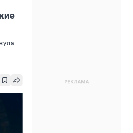
кие
инула