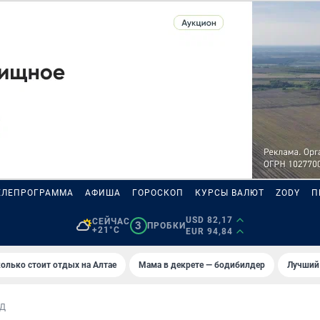
ЕЛЕПРОГРАММА
АФИША
ГОРОСКОП
КУРСЫ ВАЛЮТ
ZODY
П
USD 82,17
СЕЙЧАС
3
ПРОБКИ
+21°C
EUR 94,84
олько стоит отдых на Алтае
Мама в декрете — бодибилдер
Лучший
Д