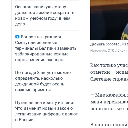
Осенние каникулы станут
дольше, а зимние сократят в
новом учебном году: в чём
дело
Вопрос на триллион.
Смогут ли зерновые
Девушка боролась из 
терминалы Балтики заменить
Источник: 
СТС / Скри
заблокированные южные
порты: мнение эксперта
Как только уча
отметки — испы
По погоде 8 августа можно
определить, насколько
Светлане справи
дождливой будет осень —
важные приметы
— Мне кажется, 
меня переживал
Путин вывел крипту из тени.
шанс остаться в
Что изменит новый закон о
легализации цифровых валют
в России
В напряженной 