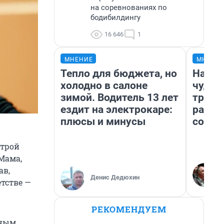
на соревнованиях по
бодибилдингу
16 646
1
МНЕНИЕ
МНЕНИ
Тепло для бюджета, но
Насле
холодно в салоне
чудом
зимой. Водитель 13 лет
транс
ездит на электрокаре:
разне
плюсы и минусы
совет
строй
 Мама,
ав,
Денис Дедюхин
етстве —
РЕКОМЕНДУЕМ
дным