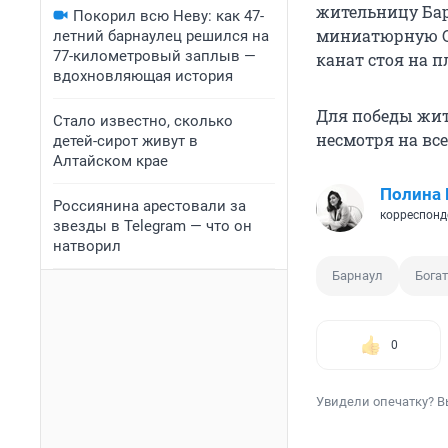
жительницу Бар
Покорил всю Неву: как 47-
миниатюрную Св
летний барнаулец решился на
77-километровый заплыв —
канат стоя на 
вдохновляющая история
Для победы жит
Стало известно, сколько
несмотря на все
детей-сирот живут в
Алтайском крае
Полина
Россиянина арестовали за
корреспонд
звезды в Telegram — что он
натворил
Барнаул
Бога
0
Увидели опечатку? В