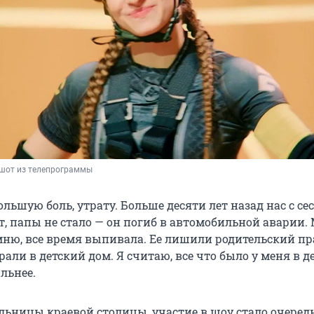
ншот из телепрограммы
ольшую боль, утрату. Больше десяти лет назад нас с се
, папы не стало — он погиб в автомобильной аварии.
мню, все время выпивала. Ее лишили родительский пр
рали в детский дом. Я считаю, все что было у меня в д
льнее.
льницы краевой столицы, участие в шоу стало очере