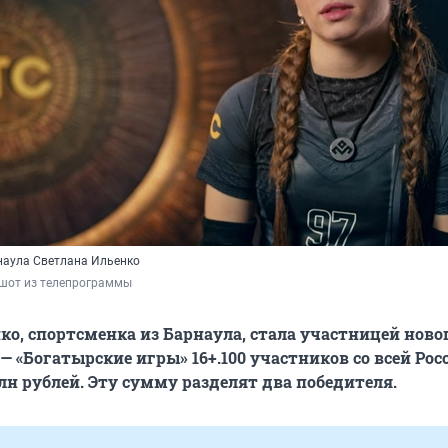
наула Светлана Ильенко
ншот из телепрограммы
ко, спортсменка из Барнаула, стала участницей ново
— «Богатырские игры» 16+.100 участников со всей Рос
млн рублей. Эту сумму разделят два победителя.