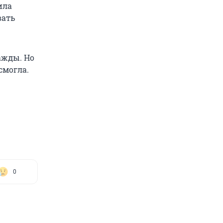
ила
вать
ажды. Но
смогла.
0