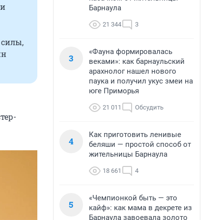
 и
Барнаула
21 344
3
—
 силы,
«Фауна формировалась
ин
3
веками»: как барнаульский
арахнолог нашел нового
паука и получил укус змеи на
юге Приморья
21 011
Обсудить
тер-
Как приготовить ленивые
4
беляши — простой способ от
жительницы Барнаула
18 661
4
«Чемпионкой быть — это
5
кайф»: как мама в декрете из
Барнаула завоевала золото