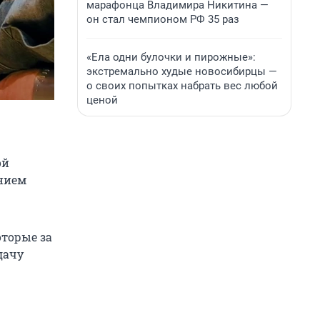
марафонца Владимира Никитина —
он стал чемпионом РФ 35 раз
«Ела одни булочки и пирожные»:
экстремально худые новосибирцы —
о своих попытках набрать вес любой
ценой
ой
нием
оторые за
дачу