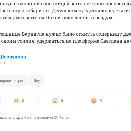
наула с мощной соперницей, которая явно превосход
етлану в габаритах. Девушкам предстояло перетяги
платформах, которые были подвешены в воздухе.
ельнице Барнаула нужно было стянуть соперницу дв
 своим усилия, удержаться на платформе Светлана не 
 Шевчукова
ент
тырские игры
Шоу
0
0
0
ыделите фрагмент и нажмите Ctrl+Enter