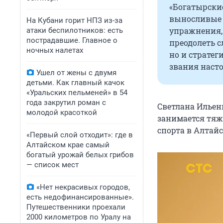
«Богатырские
выносливые 
На Кубани горит НПЗ из-за
упражнения,
атаки беспилотников: есть
пострадавшие. Главное о
преодолеть 
ночных налетах
но и стратег
звания наст
Ушел от жены с двумя
детьми. Как главный качок
«Уральских пельменей» в 54
года закрутил роман с
Светлана Ильен
молодой красоткой
занимается тяж
спорта в Алтай
«Первый слой отходит»: где в
Алтайском крае самый
богатый урожай белых грибов
— список мест
«Нет некрасивых городов,
есть недофинансированные».
Путешественники проехали
2000 километров по Уралу на