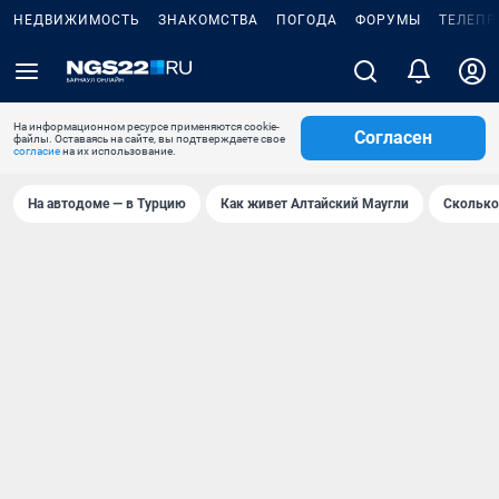
НЕДВИЖИМОСТЬ
ЗНАКОМСТВА
ПОГОДА
ФОРУМЫ
ТЕЛЕПР
На информационном ресурсе применяются cookie-
Согласен
файлы. Оставаясь на сайте, вы подтверждаете свое
согласие
на их использование.
На автодоме — в Турцию
Как живет Алтайский Маугли
Сколько