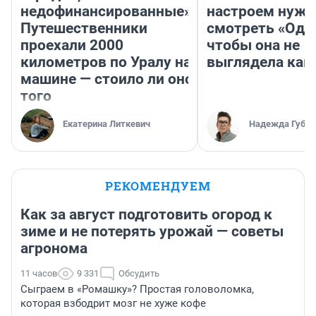
недофинансированные».
настроем нужн
Путешественники
смотреть «Оди
проехали 2000
чтобы она не
километров по Уралу на
выглядела как
машине — стоило ли оно
того
Екатерина Литкевич
Надежда Губар
РЕКОМЕНДУЕМ
Как за август подготовить огород к
зиме и не потерять урожай — советы
агронома
11 часов
9 331
Обсудить
Сыграем в «Ромашку»? Простая головоломка,
которая взбодрит мозг не хуже кофе