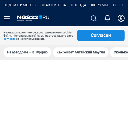
НЕДВИЖИМОСТЬ
ЗНАКОМСТВА
ПОГОДА
ФОРУМЫ
ТЕЛЕПР
На информационном ресурсе применяются cookie-
Согласен
файлы. Оставаясь на сайте, вы подтверждаете свое
согласие
на их использование.
На автодоме — в Турцию
Как живет Алтайский Маугли
Сколько