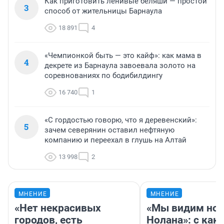
Как приготовить ленивые беляши — простой
3
способ от жительницы Барнаула
18 891
4
«Чемпионкой быть — это кайф»: как мама в
4
декрете из Барнаула завоевала золото на
соревнованиях по бодибилдингу
16 740
1
«С гордостью говорю, что я деревенский»:
5
зачем северянин оставил нефтяную
компанию и переехал в глушь на Алтай
13 998
2
МНЕНИЕ
МНЕНИЕ
«Нет некрасивых
«Мы видим нов
городов, есть
Нолана»: с как