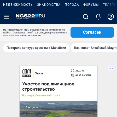
НЕДВИЖИМОСТЬ
ЗНАКОМСТВА
ПОГОДА
ФОРУМЫ
ТЕЛЕПР
На информационном ресурсе применяются cookie-
Согласен
файлы. Оставаясь на сайте, вы подтверждаете свое
согласие
на их использование.
Покорила конкурс красоты в Малайзии
Как живет Алтайский Маугл