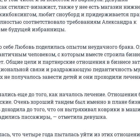
ак стилист-визажист, также у нее есть магазин нижне
 кикбоксингом, любит сноуборд и придерживается пр
олностью соответствовало требованиям Александра к
рме будущей избранницы.
 о себе Любовь поделилась опытом неудачного брака. 
античным человеком, с которым вместе строила бизне
ет. Общие цели и партнерские отношения в бизнесе за
циональной связи и раздражающую педантичность му
их не получалось завести детей и они проходили лечени
ались еще до того, как началось лечение. Отношения
ские. Очень хороший тандем был именно в плане бизне
 доходила до того, что он вытряхивал коврики в маши
 садились пассажиры, — отметила девушка.
ась, что четыре года пыталась уйти из этих отношени