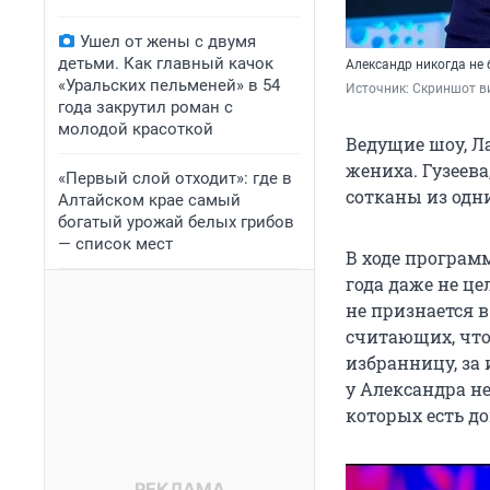
Ушел от жены с двумя
детьми. Как главный качок
Александр никогда не
«Уральских пельменей» в 54
Источник: 
Скриншот в
года закрутил роман с
молодой красоткой
Ведущие шоу, Ла
жениха. Гузеева
«Первый слой отходит»: где в
сотканы из одни
Алтайском крае самый
богатый урожай белых грибов
— список мест
В ходе програм
года даже не ц
не признается 
считающих, что
избранницу, за
у Александра н
которых есть д