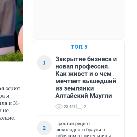
ТОП 5
Закрытие бизнеса и
1
новая профессия.
Как живет и о чем
мечтает вышедший
из землянки
ая серия
Алтайский Маугли
ра и
ла и 31-
23 451
2
я не
жение.
Простой рецепт
2
шоколадного брауни с
о
кабачком от жительницы