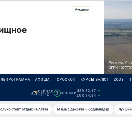
ЕЛЕПРОГРАММА
АФИША
ГОРОСКОП
КУРСЫ ВАЛЮТ
ZODY
П
USD 82,17
СЕЙЧАС
3
ПРОБКИ
+21°C
EUR 94,84
олько стоит отдых на Алтае
Мама в декрете — бодибилдер
Лучший