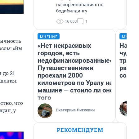
на соревнованиях по
бодибилдингу
16 660
1
МНЕНИЕ
МНЕНИ
бычность
«Нет некрасивых
Насле
осом: «Вы
городов, есть
чудом
недофинансированные».
транс
Путешественники
разне
 до 21
проехали 2000
совет
ошения:
километров по Уралу на
машине — стоило ли оно
того
стно, что
щин, у
Екатерина Литкевич
РЕКОМЕНДУЕМ