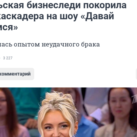
ьская бизнеследи покорила
каскадера на шоу «Давай
мся»
лась опытом неудачного брака
3 227
 комментарий