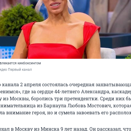
увлекается кикбоксингом
идео Первый канал
о канала 2 апреля состоялась очередная захватывающ
нимся», где за сердце 44-летнего Александра, каскаде
у из Москвы, боролись три претендентки. Среди них бы
нимательница из Барнаула Любовь Мостович, котора
а внимание героя, но и сумела завоевать его располо
хал в Москву из Минска 9 лет назад. Он рассказал, чт