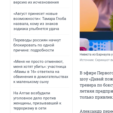
версию их исчезновения
«Август принесет новые
возможности»: Тамара Глоба
назвала, кому из знаков
зодиака улыбнется удача
Переводы россиян начнут
блокировать по одной
причине: подробности
Невеста из Барнаула 
Источник: 
Скриншот в
«Меня не просто отменяют,
меня хотят убить»: участница
«Мамы в 16» ответила на
В эфире Первог
обвинения в домогательствах
шоу «Давай поже
к маленькому сыну
тренера по бокс
летняя предпри
На Алтае возбудили
только привлекл
уголовное дело против
женщины, призывавшей к
терроризму в сети
Александр перее