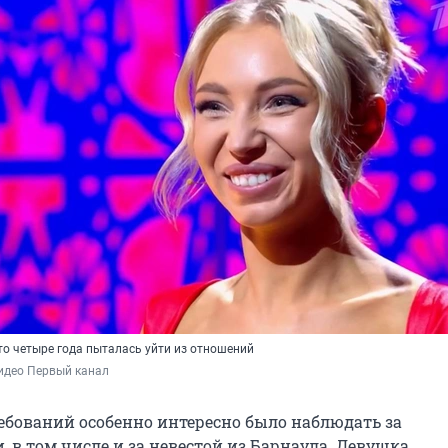
то четыре года пыталась уйти из отношений
идео Первый канал
ребований особенно интересно было наблюдать за
 в том числе и за невестой из Барнаула. Девушка