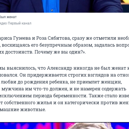
 был женат
идео Первый канал
риса Гузеева и Роза Сябитова, сразу же отметили нео
, восхищаясь его безупречным образом, задалась вопр
х достоинств. Почему же вы один?».
мы выяснилось, что Александр никогда не был женат и
еловался. Он придерживается строгих взглядов на отн
в любви до рождения ребенка, не приемлет женщин,
 мужчина им что-то должен, и не намерен содержать
 исключением периода беременности. Также стало изве
ет собственного жилья и он категорически против жен
омашние животные.