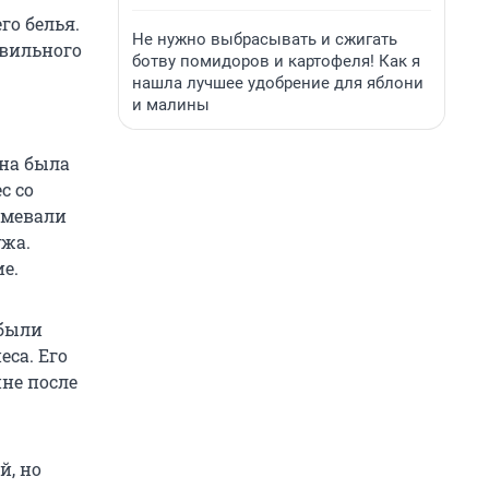
го белья.
Не нужно выбрасывать и сжигать
авильного
ботву помидоров и картофеля! Как я
нашла лучшее удобрение для яблони
и малины
Она была
с со
тмевали
жа.
е.
 были
са. Его
не после
й, но