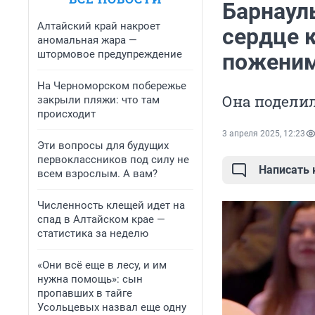
Барнаул
Алтайский край накроет
сердце 
аномальная жара —
штормовое предупреждение
пожени
На Черноморском побережье
Она подели
закрыли пляжи: что там
происходит
3 апреля 2025, 12:23
Эти вопросы для будущих
первоклассников под силу не
Написать
всем взрослым. А вам?
Численность клещей идет на
спад в Алтайском крае —
статистика за неделю
«Они всё еще в лесу, и им
нужна помощь»: сын
пропавших в тайге
Усольцевых назвал еще одну