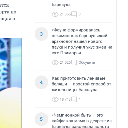
ется
Барнаула
орта по
21 355
3
ающая о
«Фауна формировалась
3
веками»: как барнаульский
арахнолог нашел нового
паука и получил укус змеи на
юге Приморья
21 025
Обсудить
Как приготовить ленивые
4
беляши — простой способ от
жительницы Барнаула
18 743
4
«Чемпионкой быть — это
5
кайф»: как мама в декрете из
Барнаула завоевала золото