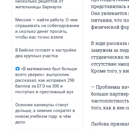
несколько рецептов от
представилась к
жительницы Барнаула
Она увлекается
питания, что п
Миссия — найти работу. О чем
спрашивать на собеседовании
физической фо
и сколько денег просить,
чтобы вас точно взяли
В ходе рассказа
замужем за пед
В Бийске готовят к застройке
два крупных участка
студенческих л
отсутствие эмо
«В математике был больше
Кроме того, у н
всего уверен»: выпускник
рассказал, как исправил 298
баллов за ЕГЭ на 300 и
— Проблемы нач
поступил в престижный вуз
больше партнер
чистоплотность
Осенние каникулы станут
того, как в нее
дольше, а зимние сократят в
новом учебном году: в чём
дело
Любовь признал