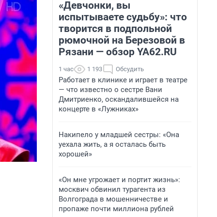
«Девчонки, вы
испытываете судьбу»: что
творится в подпольной
рюмочной на Березовой в
Рязани — обзор YA62.RU
1 час
1 193
Обсудить
Работает в клинике и играет в театре
— что известно о сестре Вани
Дмитриенко, оскандалившейся на
концерте в «Лужниках»
Накипело у младшей сестры: «Она
уехала жить, а я осталась быть
хорошей»
«Он мне угрожает и портит жизнь»:
москвич обвинил турагента из
Волгограда в мошенничестве и
пропаже почти миллиона рублей