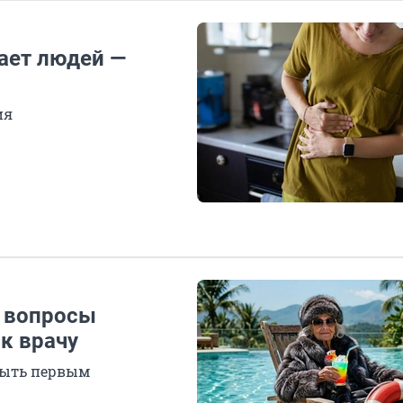
ает людей —
ия
е вопросы
 к врачу
быть первым