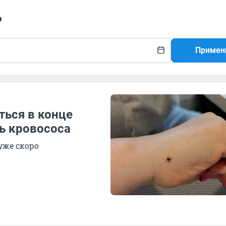
ь
Примен
ться в конце
ь кровососа
уже скоро