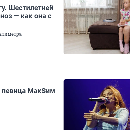
гу. Шестилетней
ноз — как она с
антиметра
 певица МакSим