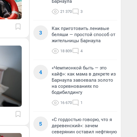
Барнаула
21 370
3
Как приготовить ленивые
3
беляши — простой способ от
жительницы Барнаула
18 809
4
«Чемпионкой быть — это
4
кайф»: как мама в декрете из
Барнаула завоевала золото
на соревнованиях по
бодибилдингу
16 670
1
«С гордостью говорю, что я
5
деревенский»: зачем
северянин оставил нефтяную