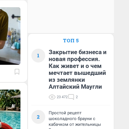
ТОП 5
Закрытие бизнеса и
1
новая профессия.
Как живет и о чем
мечтает вышедший
из землянки
Алтайский Маугли
23 472
2
Простой рецепт
2
шоколадного брауни с
кабачком от жительницы