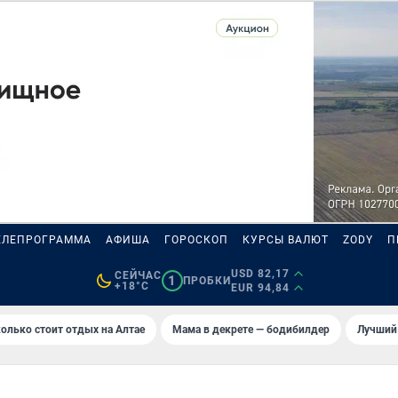
ЕЛЕПРОГРАММА
АФИША
ГОРОСКОП
КУРСЫ ВАЛЮТ
ZODY
П
USD 82,17
СЕЙЧАС
1
ПРОБКИ
+18°C
EUR 94,84
олько стоит отдых на Алтае
Мама в декрете — бодибилдер
Лучший