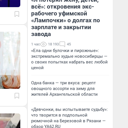
всё»: откровения экс-
рабочего уфимской
«Лампочки» о долгах по
зарплате и закрытии
завода
1 час
18 193
45
«Ела одни булочки и пирожные»:
экстремально худые новосибирцы —
о своих попытках набрать вес любой
ценой
Одна банка — три вкуса: рецепт
овощного ассорти на зиму для
жителей Архангельской области
«Девчонки, вы испытываете судьбу»:
что творится в подпольной
рюмочной на Березовой в Рязани —
обзор YA62.RU