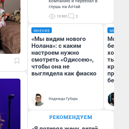
компанию и переехал в
глушь на Алтай
13 931
2
МНЕНИЕ
МНЕНИЕ
«Мы видим нового
Мой ба
Нолана»: с каким
береже
настроем нужно
хотела 
смотреть «Одиссею»,
тысяч,
чтобы она не
кредит,
выглядела как фиаско
приеха
безопа
Кс
Надежда Губарь
Ав
РЕКОМЕНДУЕМ
«Я потерял жену, детей,