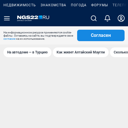
НЕДВИЖИМОСТЬ
ЗНАКОМСТВА
ПОГОДА
ФОРУМЫ
ТЕЛЕПР
На информационном ресурсе применяются cookie-
Согласен
файлы. Оставаясь на сайте, вы подтверждаете свое
согласие
на их использование.
На автодоме — в Турцию
Как живет Алтайский Маугли
Сколько