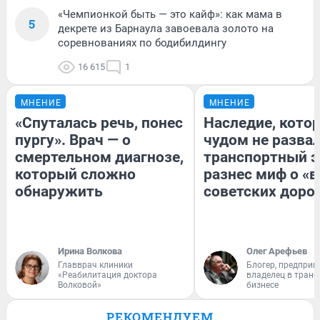
«Чемпионкой быть — это кайф»: как мама в
5
декрете из Барнаула завоевала золото на
соревнованиях по бодибилдингу
16 615
1
МНЕНИЕ
МНЕНИЕ
«Спуталась речь, понес
Наследие, кото
пургу». Врач — о
чудом не разва
смертельном диагнозе,
транспортный э
который сложно
разнес миф о «
обнаружить
советских доро
Ирина Волкова
Олег Арефьев
Главврач клиники
Блогер, предприн
«Реабилитация доктора
владелец в тран
Волковой»
бизнесе
РЕКОМЕНДУЕМ