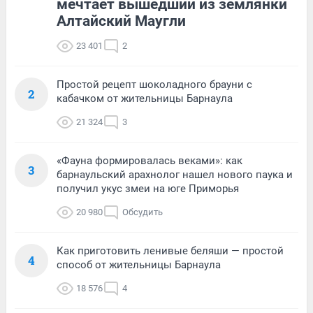
мечтает вышедший из землянки
Алтайский Маугли
23 401
2
Простой рецепт шоколадного брауни с
2
кабачком от жительницы Барнаула
21 324
3
«Фауна формировалась веками»: как
3
барнаульский арахнолог нашел нового паука и
получил укус змеи на юге Приморья
20 980
Обсудить
Как приготовить ленивые беляши — простой
4
способ от жительницы Барнаула
18 576
4