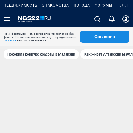
НЕДВИЖИМОСТЬ
ЗНАКОМСТВА
ПОГОДА
ФОРУМЫ
ТЕЛЕПР
На информационном ресурсе применяются cookie-
Согласен
файлы. Оставаясь на сайте, вы подтверждаете свое
согласие
на их использование.
Покорила конкурс красоты в Малайзии
Как живет Алтайский Маугл