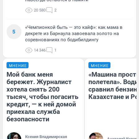
20 580
2
«Чемпионкой быть — это кайф»: как мама в
5
декрете из Барнаула завоевала золото на
соревнованиях по бодибилдингу
14 346
1
МНЕНИЕ
МНЕНИЕ
Мой банк меня
«Машина прост
бережет. Журналист
полетела». Води
хотела снять 200
сравнил бензин
тысяч, чтобы погасить
Казахстане и Р
кредит, — к ней домой
приехала служба
безопасности
Ксения Владимирская
Анатолий Кузне