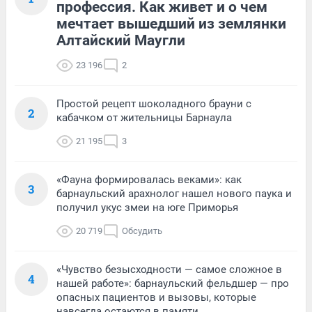
профессия. Как живет и о чем
мечтает вышедший из землянки
Алтайский Маугли
23 196
2
Простой рецепт шоколадного брауни с
2
кабачком от жительницы Барнаула
21 195
3
«Фауна формировалась веками»: как
3
барнаульский арахнолог нашел нового паука и
получил укус змеи на юге Приморья
20 719
Обсудить
«Чувство безысходности — самое сложное в
4
нашей работе»: барнаульский фельдшер — про
опасных пациентов и вызовы, которые
навсегда остаются в памяти