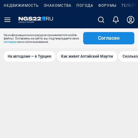
НЕДВИЖИМОСТЬ
ЗНАКОМСТВА
ПОГОДА
ФОРУМЫ
ТЕЛЕПР
На информационном ресурсе применяются cookie-
Согласен
файлы. Оставаясь на сайте, вы подтверждаете свое
согласие
на их использование.
На автодоме — в Турцию
Как живет Алтайский Маугли
Сколько