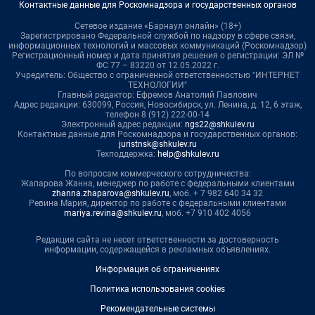
Контактные данные для Роскомнадзора и государственных органов
Сетевое издание «Барнаул онлайн» (18+)
Зарегистрировано Федеральной службой по надзору в сфере связи,
информационных технологий и массовых коммуникаций (Роскомнадзор)
Регистрационный номер и дата принятия решения о регистрации: ЭЛ №
ФС 77 – 83220 от 12.05.2022 г.
Учредитель: Общество с ограниченной ответственностью "ИНТЕРНЕТ
ТЕХНОЛОГИИ"
Главный редактор: Ефремов Анатолий Павлович
Адрес редакции: 630099, Россия, Новосибирск, ул. Ленина, д. 12, 6 этаж,
телефон 8 (912) 222-00-14
Электронный адрес редакции:
ngs22@shkulev.ru
Контактные данные для Роскомнадзора и государственных органов:
juristnsk@shkulev.ru
Техподдержка:
help@shkulev.ru
По вопросам коммерческого сотрудничества:
Жапарова Жанна, менеджер по работе с федеральными клиентами
zhanna.zhaparova@shkulev.ru
, моб. + 7 982 640 34 32
Ревина Мария, директор по работе с федеральными клиентами
mariya.revina@shkulev.ru
, моб. +7 910 402 4056
Редакция сайта не несет ответственности за достоверность
информации, содержащейся в рекламных объявлениях.
Информация об ограничениях
Политика использования cookies
Рекомендательные системы