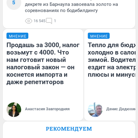
5
декрете из Барнаула завоевала золото на
соревнованиях по бодибилдингу
16 545
1
МНЕНИЕ
МНЕНИЕ
Продашь за 3000, налог
Тепло для бюдж
возьмут с 4000. Что
холодно в сало
нам готовит новый
зимой. Водитель
налоговый закон — он
ездит на электр
коснется импорта и
плюсы и минус
даже репетиторов
Анастасия Завгородняя
Денис Дедюхин
РЕКОМЕНДУЕМ