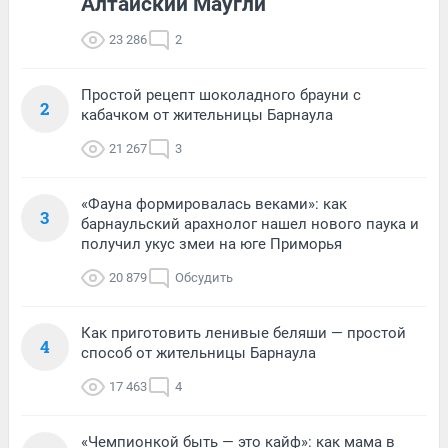
Алтайский Маугли
23 286
2
Простой рецепт шоколадного брауни с
2
кабачком от жительницы Барнаула
21 267
3
«Фауна формировалась веками»: как
3
барнаульский арахнолог нашел нового паука и
получил укус змеи на юге Приморья
20 879
Обсудить
Как приготовить ленивые беляши — простой
4
способ от жительницы Барнаула
17 463
4
«Чемпионкой быть — это кайф»: как мама в