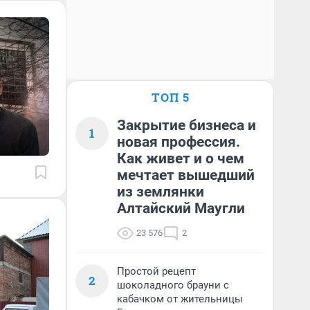
ТОП 5
Закрытие бизнеса и
1
новая профессия.
Как живет и о чем
мечтает вышедший
из землянки
Алтайский Маугли
23 576
2
Простой рецепт
2
шоколадного брауни с
кабачком от жительницы