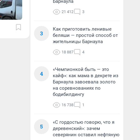
Барнаула
21 412
3
Как приготовить ленивые
3
беляши — простой способ от
жительницы Барнаула
18 887
4
«Чемпионкой быть — это
4
кайф»: как мама в декрете из
Барнаула завоевала золото
на соревнованиях по
бодибилдингу
16 738
1
«С гордостью говорю, что я
5
деревенский»: зачем
северянин оставил нефтяную