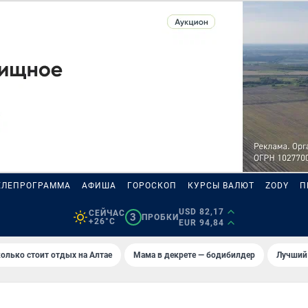
ЕЛЕПРОГРАММА
АФИША
ГОРОСКОП
КУРСЫ ВАЛЮТ
ZODY
П
USD 82,17
СЕЙЧАС
3
ПРОБКИ
+26°C
EUR 94,84
олько стоит отдых на Алтае
Мама в декрете — бодибилдер
Лучший