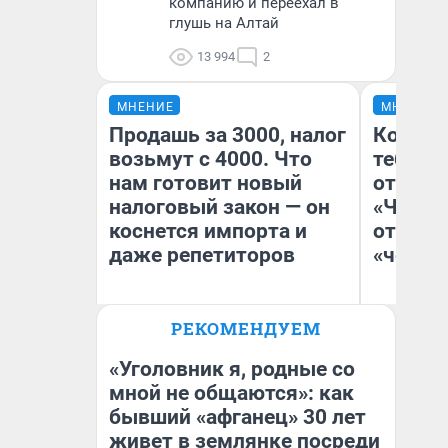
компанию и переехал в
глушь на Алтай
13 994
2
МНЕНИЕ
МНЕНИЕ
Продашь за 3000, налог
Колобо
возьмут с 4000. Что
тебя бо
нам готовит новый
отложи
налоговый закон — он
«Челов
коснется импорта и
отзыв 
даже репетиторов
«челов
РЕКОМЕНДУЕМ
Анастасия Завгородняя
На
«Уголовник я, родные со
мной не общаются»: как
бывший «афганец» 30 лет
живет в землянке посреди