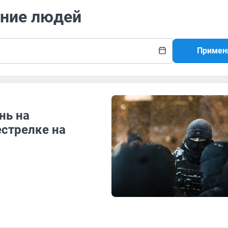
ение людей
Примен
нь на
естрелке на