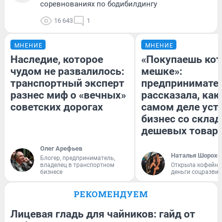
соревнованиях по бодибилдингу
16 643
1
МНЕНИЕ
МНЕНИЕ
Наследие, которое
«Покупаешь кот
чудом не развалилось:
мешке»:
транспортный эксперт
предпринимате
разнес миф о «вечных»
рассказала, как
советских дорогах
самом деле уст
бизнес со скла
дешевых товар
Олег Арефьев
Наталья Шорохо
Блогер, предприниматель,
владелец в транспортном
Открыла кофейну
бизнесе
деньги соцразви
РЕКОМЕНДУЕМ
Лицевая гладь для чайников: гайд от