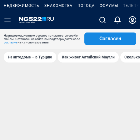
НЕДВИЖИМОСТЬ
ЗНАКОМСТВА
ПОГОДА
ФОРУМЫ
ТЕЛЕПР
На информационном ресурсе применяются cookie-
Согласен
файлы. Оставаясь на сайте, вы подтверждаете свое
согласие
на их использование.
На автодоме — в Турцию
Как живет Алтайский Маугли
Сколько