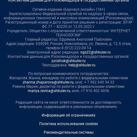
Контактные данные для Роскомнадзора и государственных органов
Сетевое издание «Барнаул онлайн» (18+)
Зарегистрировано Федеральной службой по надзору в сфере связи,
информационных технологий и массовых коммуникаций (Роскомнадзор)
Регистрационный номер и дата принятия решения о регистрации: ЭЛ №
ФС 77 – 83220 от 12.05.2022 г.
Учредитель: Общество с ограниченной ответственностью "ИНТЕРНЕТ
ТЕХНОЛОГИИ"
Главный редактор: Ефремов Анатолий Павлович
Адрес редакции: 630099, Россия, Новосибирск, ул. Ленина, д. 12, 6 этаж,
телефон 8 (912) 222-00-14
Электронный адрес редакции:
ngs22@shkulev.ru
Контактные данные для Роскомнадзора и государственных органов:
juristnsk@shkulev.ru
Техподдержка:
help@shkulev.ru
По вопросам коммерческого сотрудничества:
Жапарова Жанна, менеджер по работе с федеральными клиентами
zhanna.zhaparova@shkulev.ru
, моб. + 7 982 640 34 32
Ревина Мария, директор по работе с федеральными клиентами
mariya.revina@shkulev.ru
, моб. +7 910 402 4056
Редакция сайта не несет ответственности за достоверность
информации, содержащейся в рекламных объявлениях.
Информация об ограничениях
Политика использования cookies
Рекомендательные системы