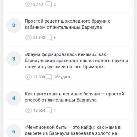
23 431
2
Простой рецепт шоколадного брауни с
2
кабачком от жительницы Барнаула
21 342
3
«Фауна формировалась веками»: как
3
барнаульский арахнолог нашел нового паука и
получил укус змеи на юге Приморья
21 008
Обсудить
Как приготовить ленивые беляши — простой
4
способ от жительницы Барнаула
18 654
4
«Чемпионкой быть — это кайф»: как мама в
5
декрете из Барнаула завоевала золото на