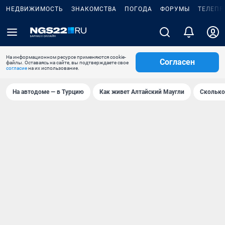
НЕДВИЖИМОСТЬ
ЗНАКОМСТВА
ПОГОДА
ФОРУМЫ
ТЕЛЕПР
На информационном ресурсе применяются cookie-
Согласен
файлы. Оставаясь на сайте, вы подтверждаете свое
согласие
на их использование.
На автодоме — в Турцию
Как живет Алтайский Маугли
Сколько