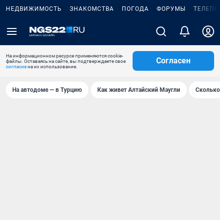
НЕДВИЖИМОСТЬ
ЗНАКОМСТВА
ПОГОДА
ФОРУМЫ
ТЕЛЕПР
На информационном ресурсе применяются cookie-
Согласен
файлы. Оставаясь на сайте, вы подтверждаете свое
согласие
на их использование.
На автодоме — в Турцию
Как живет Алтайский Маугли
Сколько