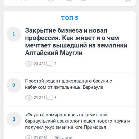
ТОП 5
Закрытие бизнеса и новая
1
профессия. Как живет и о чем
мечтает вышедший из землянки
Алтайский Маугли
23 431
2
Простой рецепт шоколадного брауни с
2
кабачком от жительницы Барнаула
21 341
3
«Фауна формировалась веками»: как
3
барнаульский арахнолог нашел нового паука и
получил укус змеи на юге Приморья
21 008
Обсудить