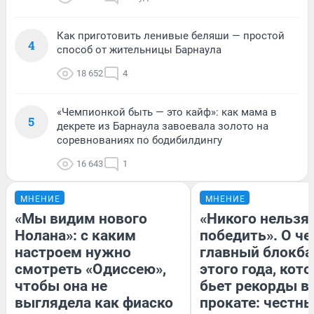
Как приготовить ленивые беляши — простой
4
способ от жительницы Барнаула
18 652
4
«Чемпионкой быть — это кайф»: как мама в
5
декрете из Барнаула завоевала золото на
соревнованиях по бодибилдингу
16 643
1
МНЕНИЕ
МНЕНИЕ
«Мы видим нового
«Никого нельзя
Нолана»: с каким
победить». О ч
настроем нужно
главный блокба
смотреть «Одиссею»,
этого года, кот
чтобы она не
бьет рекорды в
выглядела как фиаско
прокате: честн