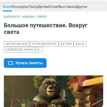
Кино
Концерты
Театр
Детям
Спорт
Выставки
Другое
БАРНАУЛ
АФИША
КИНО
Большое путешествие. Вокруг
света
МУЛЬТФИЛЬМ
ПРИКЛЮЧЕНИЯ
ДЕТЯМ
КИНО
СЕМЕЙНОЕ КИНО
6+
Купить билеты