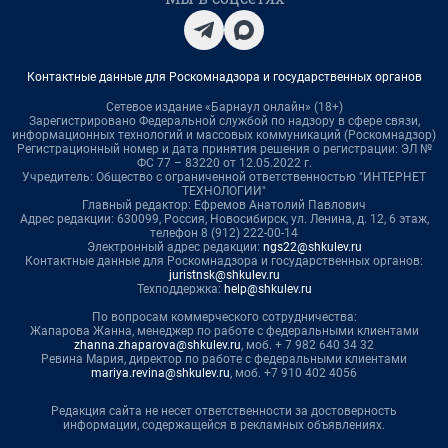
Контактные данные для Роскомнадзора и государственных органов
Сетевое издание «Барнаул онлайн» (18+)
Зарегистрировано Федеральной службой по надзору в сфере связи,
информационных технологий и массовых коммуникаций (Роскомнадзор)
Регистрационный номер и дата принятия решения о регистрации: ЭЛ №
ФС 77 – 83220 от 12.05.2022 г.
Учредитель: Общество с ограниченной ответственностью "ИНТЕРНЕТ
ТЕХНОЛОГИИ"
Главный редактор: Ефремов Анатолий Павлович
Адрес редакции: 630099, Россия, Новосибирск, ул. Ленина, д. 12, 6 этаж,
телефон 8 (912) 222-00-14
Электронный адрес редакции:
ngs22@shkulev.ru
Контактные данные для Роскомнадзора и государственных органов:
juristnsk@shkulev.ru
Техподдержка:
help@shkulev.ru
По вопросам коммерческого сотрудничества:
Жапарова Жанна, менеджер по работе с федеральными клиентами
zhanna.zhaparova@shkulev.ru
, моб. + 7 982 640 34 32
Ревина Мария, директор по работе с федеральными клиентами
mariya.revina@shkulev.ru
, моб. +7 910 402 4056
Редакция сайта не несет ответственности за достоверность
информации, содержащейся в рекламных объявлениях.