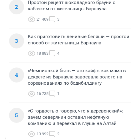
Простой рецепт шоколадного брауни с
2
кабачком от жительницы Барнаула
21 409
3
Как приготовить ленивые беляши — простой
3
способ от жительницы Барнаула
18 883
4
«Чемпионкой быть — это кайф»: как мама в
4
декрете из Барнаула завоевала золото на
соревнованиях по бодибилдингу
16 735
1
«С гордостью говорю, что я деревенский»:
5
зачем северянин оставил нефтяную
компанию и переехал в глушь на Алтай
13 992
2