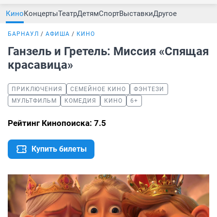
Кино
Концерты
Театр
Детям
Спорт
Выставки
Другое
БАРНАУЛ
АФИША
КИНО
Ганзель и Гретель: Миссия «Спящая
красавица»
ПРИКЛЮЧЕНИЯ
СЕМЕЙНОЕ КИНО
ФЭНТЕЗИ
МУЛЬТФИЛЬМ
КОМЕДИЯ
КИНО
6+
Рейтинг Кинопоиска: 7.5
Купить билеты