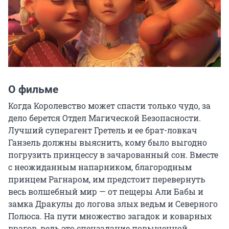
О фильме
Когда Королевство может спасти только чудо, за 
дело берется Отдел Магической Безопасности. 
Лучший суперагент Гретель и ее брат-ловкач 
Ганзель должны выяснить, кому было выгодно 
погрузить принцессу в зачарованный сон. Вместе 
с неожиданным напарником, благородным 
принцем Рагнаром, им предстоит перевернуть 
весь волшебный мир — от пещеры Али Бабы и 
замка Дракулы до логова злых ведьм и Северного 
Полюса. На пути множество загадок и коварных 
врагов, ведь это спецзадание повышенной 