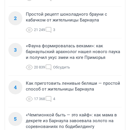
Простой рецепт шоколадного брауни с
2
кабачком от жительницы Барнаула
21 249
3
«Фауна формировалась веками»: как
3
барнаульский арахнолог нашел нового паука
и получил укус змеи на юге Приморья
20 839
Обсудить
Как приготовить ленивые беляши — простой
4
способ от жительницы Барнаула
17 368
4
«Чемпионкой быть — это кайф»: как мама в
5
декрете из Барнаула завоевала золото на
соревнованиях по бодибилдингу