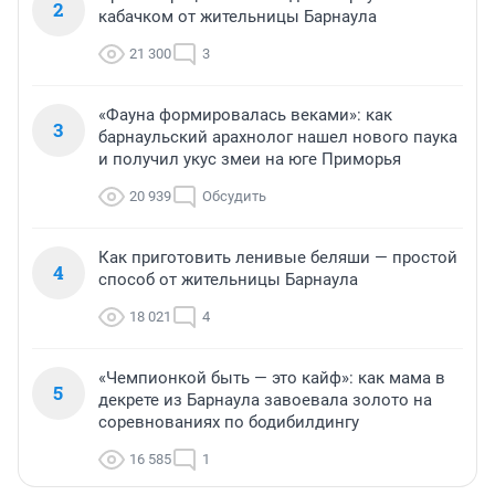
2
кабачком от жительницы Барнаула
21 300
3
«Фауна формировалась веками»: как
3
барнаульский арахнолог нашел нового паука
и получил укус змеи на юге Приморья
20 939
Обсудить
Как приготовить ленивые беляши — простой
4
способ от жительницы Барнаула
18 021
4
«Чемпионкой быть — это кайф»: как мама в
5
декрете из Барнаула завоевала золото на
соревнованиях по бодибилдингу
16 585
1