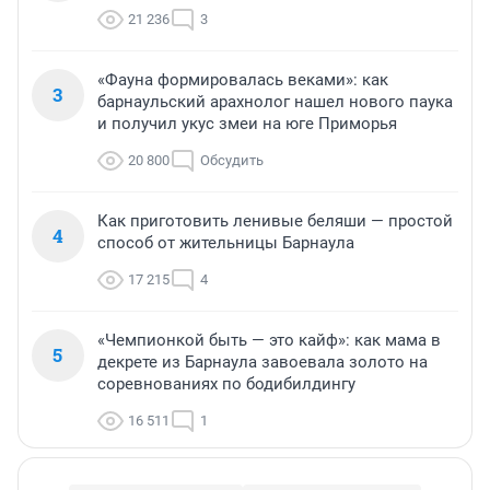
21 236
3
«Фауна формировалась веками»: как
3
барнаульский арахнолог нашел нового паука
и получил укус змеи на юге Приморья
20 800
Обсудить
Как приготовить ленивые беляши — простой
4
способ от жительницы Барнаула
17 215
4
«Чемпионкой быть — это кайф»: как мама в
5
декрете из Барнаула завоевала золото на
соревнованиях по бодибилдингу
16 511
1