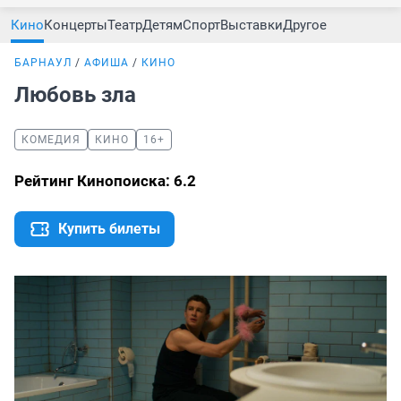
Кино
Концерты
Театр
Детям
Спорт
Выставки
Другое
БАРНАУЛ
АФИША
КИНО
Любовь зла
КОМЕДИЯ
КИНО
16+
Рейтинг Кинопоиска: 6.2
Купить билеты