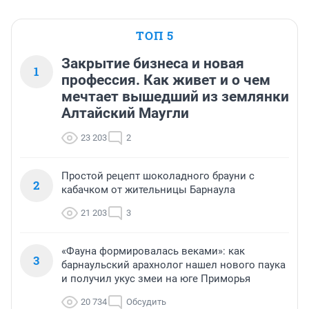
ТОП 5
Закрытие бизнеса и новая
1
профессия. Как живет и о чем
мечтает вышедший из землянки
Алтайский Маугли
23 203
2
Простой рецепт шоколадного брауни с
2
кабачком от жительницы Барнаула
21 203
3
«Фауна формировалась веками»: как
3
барнаульский арахнолог нашел нового паука
и получил укус змеи на юге Приморья
20 734
Обсудить