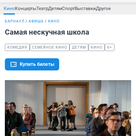
Кино
Концерты
Театр
Детям
Спорт
Выставки
Другое
БАРНАУЛ
АФИША
КИНО
Самая нескучная школа
КОМЕДИЯ
СЕМЕЙНОЕ КИНО
ДЕТЯМ
КИНО
6+
Купить билеты