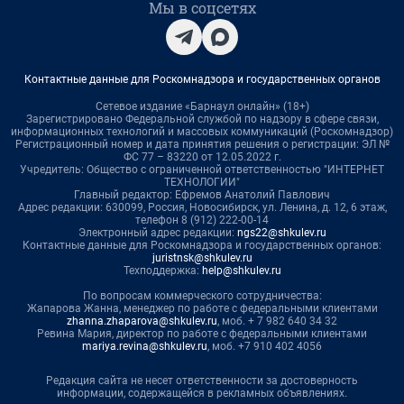
Мы в соцсетях
Контактные данные для Роскомнадзора и государственных органов
Сетевое издание «Барнаул онлайн» (18+)
Зарегистрировано Федеральной службой по надзору в сфере связи,
информационных технологий и массовых коммуникаций (Роскомнадзор)
Регистрационный номер и дата принятия решения о регистрации: ЭЛ №
ФС 77 – 83220 от 12.05.2022 г.
Учредитель: Общество с ограниченной ответственностью "ИНТЕРНЕТ
ТЕХНОЛОГИИ"
Главный редактор: Ефремов Анатолий Павлович
Адрес редакции: 630099, Россия, Новосибирск, ул. Ленина, д. 12, 6 этаж,
телефон 8 (912) 222-00-14
Электронный адрес редакции:
ngs22@shkulev.ru
Контактные данные для Роскомнадзора и государственных органов:
juristnsk@shkulev.ru
Техподдержка:
help@shkulev.ru
По вопросам коммерческого сотрудничества:
Жапарова Жанна, менеджер по работе с федеральными клиентами
zhanna.zhaparova@shkulev.ru
, моб. + 7 982 640 34 32
Ревина Мария, директор по работе с федеральными клиентами
mariya.revina@shkulev.ru
, моб. +7 910 402 4056
Редакция сайта не несет ответственности за достоверность
информации, содержащейся в рекламных объявлениях.