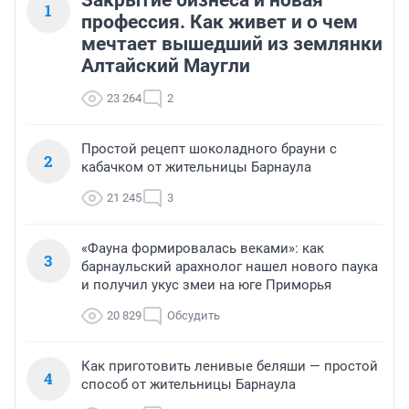
Закрытие бизнеса и новая
1
профессия. Как живет и о чем
мечтает вышедший из землянки
Алтайский Маугли
23 264
2
Простой рецепт шоколадного брауни с
2
кабачком от жительницы Барнаула
21 245
3
«Фауна формировалась веками»: как
3
барнаульский арахнолог нашел нового паука
и получил укус змеи на юге Приморья
20 829
Обсудить
Как приготовить ленивые беляши — простой
4
способ от жительницы Барнаула