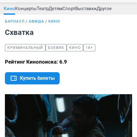
Кино
Концерты
Театр
Детям
Спорт
Выставки
Другое
БАРНАУЛ
АФИША
КИНО
Схватка
КРИМИНАЛЬНЫЙ
БОЕВИК
КИНО
18+
Рейтинг Кинопоиска: 6.9
Купить билеты