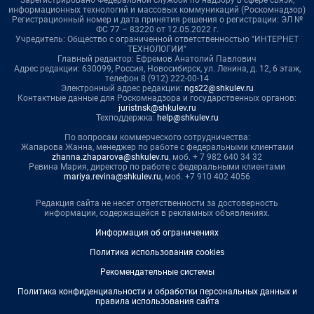
Зарегистрировано Федеральной службой по надзору в сфере связи,
информационных технологий и массовых коммуникаций (Роскомнадзор)
Регистрационный номер и дата принятия решения о регистрации: ЭЛ №
ФС 77 – 83220 от 12.05.2022 г.
Учредитель: Общество с ограниченной ответственностью "ИНТЕРНЕТ
ТЕХНОЛОГИИ"
Главный редактор: Ефремов Анатолий Павлович
Адрес редакции: 630099, Россия, Новосибирск, ул. Ленина, д. 12, 6 этаж,
телефон 8 (912) 222-00-14
Электронный адрес редакции:
ngs22@shkulev.ru
Контактные данные для Роскомнадзора и государственных органов:
juristnsk@shkulev.ru
Техподдержка:
help@shkulev.ru
По вопросам коммерческого сотрудничества:
Жапарова Жанна, менеджер по работе с федеральными клиентами
zhanna.zhaparova@shkulev.ru
, моб. + 7 982 640 34 32
Ревина Мария, директор по работе с федеральными клиентами
mariya.revina@shkulev.ru
, моб. +7 910 402 4056
Редакция сайта не несет ответственности за достоверность
информации, содержащейся в рекламных объявлениях.
Информация об ограничениях
Политика использования cookies
Рекомендательные системы
Политика конфиденциальности и обработки персональных данных и
правила использования сайта