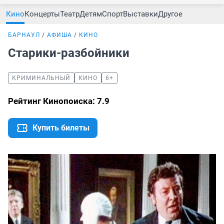
Кино
Концерты
Театр
Детям
Спорт
Выставки
Другое
БАРНАУЛ
АФИША
КИНО
Старики-разбойники
КРИМИНАЛЬНЫЙ
КИНО
6+
Рейтинг Кинопоиска: 7.9
Купить билеты