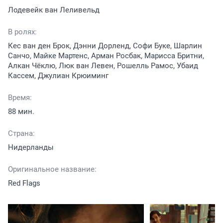
Лодевейк ван Леливельд
В ролях:
Кес ван ден Брок, Дэнни Дорленд, Софи Буке, Шарлин
Санчо, Майке Мартенс, Арман Росбак, Марисса Бритни,
Алкан Чёклю, Люк ван Левен, Рошелль Рамос, Убаид
Кассем, Джулиан Крюиминг
Время:
88 мин.
Страна:
Нидерланды
Оригинальное название:
Red Flags