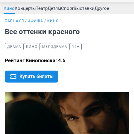
Кино
Концерты
Театр
Детям
Спорт
Выставки
Другое
БАРНАУЛ
АФИША
КИНО
Все оттенки красного
ДРАМА
КИНО
МЕЛОДРАМА
16+
Рейтинг Кинопоиска: 4.5
Купить билеты