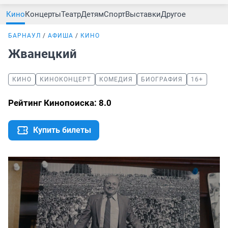
Кино
Концерты
Театр
Детям
Спорт
Выставки
Другое
БАРНАУЛ
АФИША
КИНО
Жванецкий
КИНО
КИНОКОНЦЕРТ
КОМЕДИЯ
БИОГРАФИЯ
16+
Рейтинг Кинопоиска: 8.0
Купить билеты