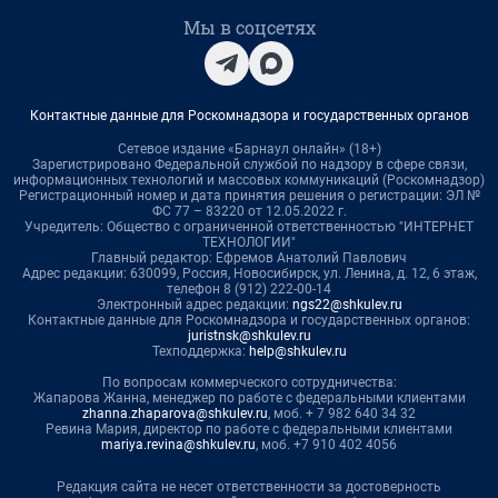
Мы в соцсетях
Контактные данные для Роскомнадзора и государственных органов
Сетевое издание «Барнаул онлайн» (18+)
Зарегистрировано Федеральной службой по надзору в сфере связи,
информационных технологий и массовых коммуникаций (Роскомнадзор)
Регистрационный номер и дата принятия решения о регистрации: ЭЛ №
ФС 77 – 83220 от 12.05.2022 г.
Учредитель: Общество с ограниченной ответственностью "ИНТЕРНЕТ
ТЕХНОЛОГИИ"
Главный редактор: Ефремов Анатолий Павлович
Адрес редакции: 630099, Россия, Новосибирск, ул. Ленина, д. 12, 6 этаж,
телефон 8 (912) 222-00-14
Электронный адрес редакции:
ngs22@shkulev.ru
Контактные данные для Роскомнадзора и государственных органов:
juristnsk@shkulev.ru
Техподдержка:
help@shkulev.ru
По вопросам коммерческого сотрудничества:
Жапарова Жанна, менеджер по работе с федеральными клиентами
zhanna.zhaparova@shkulev.ru
, моб. + 7 982 640 34 32
Ревина Мария, директор по работе с федеральными клиентами
mariya.revina@shkulev.ru
, моб. +7 910 402 4056
Редакция сайта не несет ответственности за достоверность