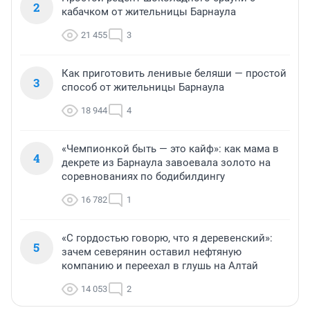
2
кабачком от жительницы Барнаула
21 455
3
Как приготовить ленивые беляши — простой
3
способ от жительницы Барнаула
18 944
4
«Чемпионкой быть — это кайф»: как мама в
4
декрете из Барнаула завоевала золото на
соревнованиях по бодибилдингу
16 782
1
«С гордостью говорю, что я деревенский»:
5
зачем северянин оставил нефтяную
компанию и переехал в глушь на Алтай
14 053
2