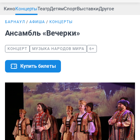
Кино
Концерты
Театр
Детям
Спорт
Выставки
Другое
БАРНАУЛ
АФИША
КОНЦЕРТЫ
Ансамбль «Вечерки»
КОНЦЕРТ
МУЗЫКА НАРОДОВ МИРА
6+
Купить билеты