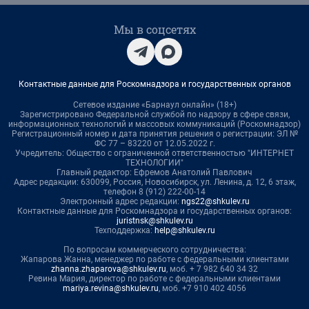
Мы в соцсетях
Контактные данные для Роскомнадзора и государственных органов
Сетевое издание «Барнаул онлайн» (18+)
Зарегистрировано Федеральной службой по надзору в сфере связи,
информационных технологий и массовых коммуникаций (Роскомнадзор)
Регистрационный номер и дата принятия решения о регистрации: ЭЛ №
ФС 77 – 83220 от 12.05.2022 г.
Учредитель: Общество с ограниченной ответственностью "ИНТЕРНЕТ
ТЕХНОЛОГИИ"
Главный редактор: Ефремов Анатолий Павлович
Адрес редакции: 630099, Россия, Новосибирск, ул. Ленина, д. 12, 6 этаж,
телефон 8 (912) 222-00-14
Электронный адрес редакции:
ngs22@shkulev.ru
Контактные данные для Роскомнадзора и государственных органов:
juristnsk@shkulev.ru
Техподдержка:
help@shkulev.ru
По вопросам коммерческого сотрудничества:
Жапарова Жанна, менеджер по работе с федеральными клиентами
zhanna.zhaparova@shkulev.ru
, моб. + 7 982 640 34 32
Ревина Мария, директор по работе с федеральными клиентами
mariya.revina@shkulev.ru
, моб. +7 910 402 4056