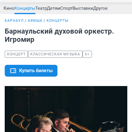
Кино
Концерты
Театр
Детям
Спорт
Выставки
Другое
БАРНАУЛ
АФИША
КОНЦЕРТЫ
Барнаульский духовой оркестр.
Игромир
КОНЦЕРТ
КЛАССИЧЕСКАЯ МУЗЫКА
6+
Купить билеты