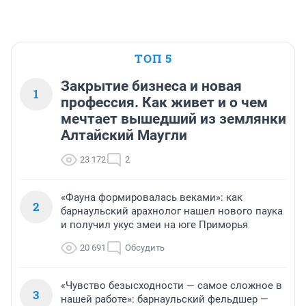
ТОП 5
Закрытие бизнеса и новая
1
профессия. Как живет и о чем
мечтает вышедший из землянки
Алтайский Маугли
23 172
2
«Фауна формировалась веками»: как
2
барнаульский арахнолог нашел нового паука
и получил укус змеи на юге Приморья
20 691
Обсудить
«Чувство безысходности — самое сложное в
3
нашей работе»: барнаульский фельдшер —