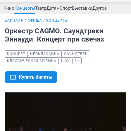
Кино
Концерты
Театр
Детям
Спорт
Выставки
Другое
БАРНАУЛ
АФИША
КОНЦЕРТЫ
Оркестр CAGMO. Саундтреки
Эйнауди. Концерт при свечах
КОНЦЕРТ
НЕОКЛАССИКА
САУНДТРЕК
КЛАССИЧЕСКАЯ МУЗЫКА
ШОУ
6+
Купить билеты