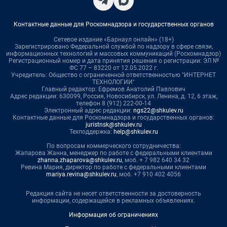
Контактные данные для Роскомнадзора и государственных органов
Сетевое издание «Барнаул онлайн» (18+)
Зарегистрировано Федеральной службой по надзору в сфере связи,
информационных технологий и массовых коммуникаций (Роскомнадзор)
Регистрационный номер и дата принятия решения о регистрации: ЭЛ №
ФС 77 – 83220 от 12.05.2022 г.
Учредитель: Общество с ограниченной ответственностью "ИНТЕРНЕТ
ТЕХНОЛОГИИ"
Главный редактор: Ефремов Анатолий Павлович
Адрес редакции: 630099, Россия, Новосибирск, ул. Ленина, д. 12, 6 этаж,
телефон 8 (912) 222-00-14
Электронный адрес редакции:
ngs22@shkulev.ru
Контактные данные для Роскомнадзора и государственных органов:
juristnsk@shkulev.ru
Техподдержка:
help@shkulev.ru
По вопросам коммерческого сотрудничества:
Жапарова Жанна, менеджер по работе с федеральными клиентами
zhanna.zhaparova@shkulev.ru
, моб. + 7 982 640 34 32
Ревина Мария, директор по работе с федеральными клиентами
mariya.revina@shkulev.ru
, моб. +7 910 402 4056
Редакция сайта не несет ответственности за достоверность
информации, содержащейся в рекламных объявлениях.
Информация об ограничениях