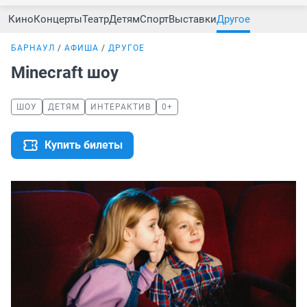
Кино
Концерты
Театр
Детям
Спорт
Выставки
Другое
БАРНАУЛ
АФИША
ДРУГОЕ
Minecraft шоу
ШОУ
ДЕТЯМ
ИНТЕРАКТИВ
0+
Купить билеты