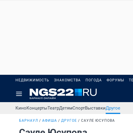
НЕДВИЖИМОСТЬ
ЗНАКОМСТВА
ПОГОДА
ФОРУМЫ
Т
Кино
Концерты
Театр
Детям
Спорт
Выставки
Другое
БАРНАУЛ
АФИША
ДРУГОЕ
САУЛЕ ЮСУПОВА
Сауле Юсупова