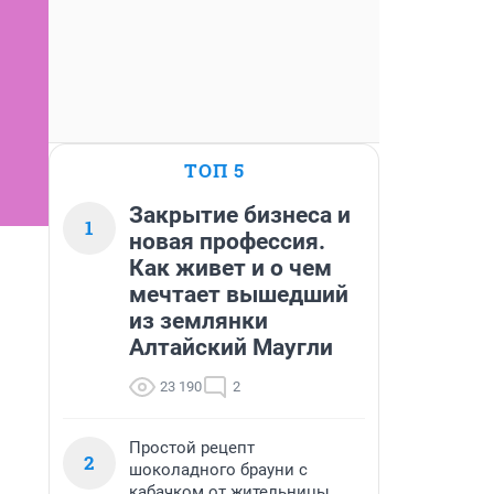
ТОП 5
Закрытие бизнеса и
1
новая профессия.
Как живет и о чем
мечтает вышедший
из землянки
Алтайский Маугли
23 190
2
Простой рецепт
2
шоколадного брауни с
кабачком от жительницы