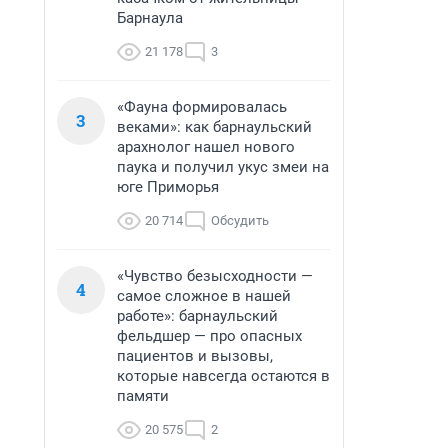
Барнаула
21 178
3
«Фауна формировалась
3
веками»: как барнаульский
арахнолог нашел нового
паука и получил укус змеи на
юге Приморья
20 714
Обсудить
«Чувство безысходности —
4
самое сложное в нашей
работе»: барнаульский
фельдшер — про опасных
пациентов и вызовы,
которые навсегда остаются в
памяти
20 575
2