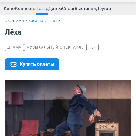
Кино
Концерты
Театр
Детям
Спорт
Выставки
Другое
БАРНАУЛ
АФИША
ТЕАТР
Лёха
ДРАМА
МУЗЫКАЛЬНЫЙ СПЕКТАКЛЬ
16+
Купить билеты