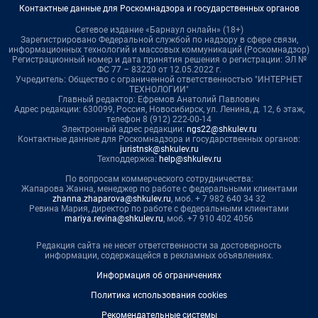
Контактные данные для Роскомнадзора и государственных органов
Сетевое издание «Барнаул онлайн» (18+)
Зарегистрировано Федеральной службой по надзору в сфере связи,
информационных технологий и массовых коммуникаций (Роскомнадзор)
Регистрационный номер и дата принятия решения о регистрации: ЭЛ №
ФС 77 – 83220 от 12.05.2022 г.
Учредитель: Общество с ограниченной ответственностью "ИНТЕРНЕТ
ТЕХНОЛОГИИ"
Главный редактор: Ефремов Анатолий Павлович
Адрес редакции: 630099, Россия, Новосибирск, ул. Ленина, д. 12, 6 этаж,
телефон 8 (912) 222-00-14
Электронный адрес редакции:
ngs22@shkulev.ru
Контактные данные для Роскомнадзора и государственных органов:
juristnsk@shkulev.ru
Техподдержка:
help@shkulev.ru
По вопросам коммерческого сотрудничества:
Жапарова Жанна, менеджер по работе с федеральными клиентами
zhanna.zhaparova@shkulev.ru
, моб. + 7 982 640 34 32
Ревина Мария, директор по работе с федеральными клиентами
mariya.revina@shkulev.ru
, моб. +7 910 402 4056
Редакция сайта не несет ответственности за достоверность
информации, содержащейся в рекламных объявлениях.
Информация об ограничениях
Политика использования cookies
Рекомендательные системы