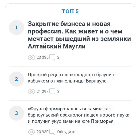
ТОП 5
Закрытие бизнеса и новая
1
профессия. Как живет и о чем
мечтает вышедший из землянки
Алтайский Маугли
23 335
2
Простой рецепт шоколадного брауни с
2
кабачком от жительницы Барнаула
21 297
3
«Фауна формировалась веками»: как
3
барнаульский арахнолог нашел нового паука
и получил укус змеи на юге Приморья
20 930
Обсудить